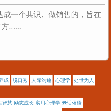
达成一个共识。做销售的，旨在
....
养成
脱口秀
人际沟通
心理学
处世为人
生智慧 励志成长 实用心理学 老话俗语