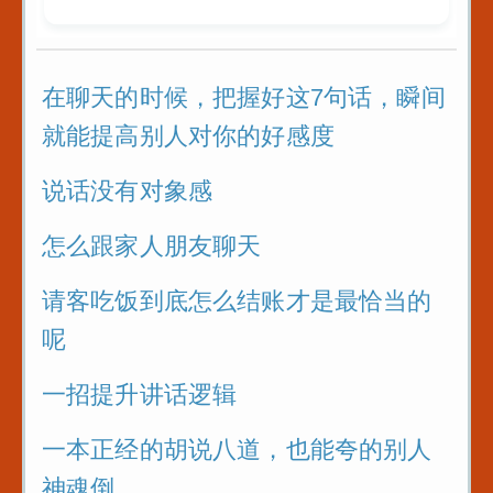
送礼是门艺术
哈哈
可以算是教科
的例子
在聊天的时候，把握好这7句话，瞬间
就能提高别人对你的好感度
以后有人故意
你_你就找到
说话没有对象感
难的点_套用
怎么跟家人朋友聊天
者身上_怼回
请客吃饭到底怎么结账才是最恰当的
管好自己的嘴
呢
再好也不要说
话
一招提升讲话逻辑
三招让你和任
一本正经的胡说八道，也能夸的别人
说话
神魂倒