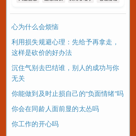
播基本功_直播话术
5
藩4条识人术_
心为什么会烦恼
看人不走眼
利用损失规避心理：先给予再拿走，
不同人处世十
这样是砍价的好办法
沉住气别去巴结谁，别人的成功与你
6招_没人能算
无关
你能做到及时止损自己的“负面情绪”吗
你会在同龄人面前显的太怂吗
你工作的开心吗