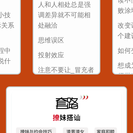
读不
人和人相处总是强
一开口说话让别人
败涂
小技
调差异就不可能相
喜欢你
际关系
处融洽
改变
别人夸你_如何巧妙
个建
思维误区
回答_而不是阿谀奉
程中
如何
投射效应
承
说什
想成
注意不要让_冒充者
须抛
综合症_成为你事业
成幽
的绊脚石
不出
的1
自信
别人
不要
就是