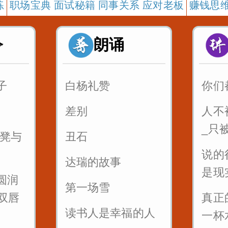
练
职场宝典 面试秘籍 同事关系 应对老板
赚钱思维
令
朗诵
子
白杨礼赞
你们
差别
人不
_只
板凳与
丑石
说的
达瑞的故事
是现
圆润
第一场雪
双唇
真正
读书人是幸福的人
一杯