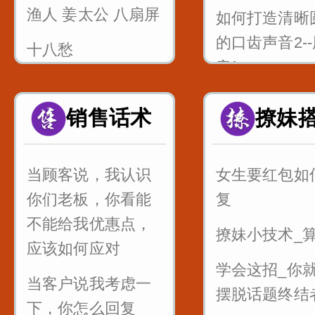
渔人 姜太公 八扇屏
如何打造清晰
的口齿声音2-
十八愁
音f
论拳
如何打造清晰
销售话术
撩妹
诸葛亮 八扇屏
的口齿声音3-
中音dtnl
当顾客说，我认识
女生要红包如
1_双唇音bpm
你们老板，你看能
复
标兵奔北坡
不能给我优惠点，
撩妹小技术_
2_唇齿音f_粉
应该如何应对
学会这招_你
凰
当客户说我考虑一
摆脱话题终结
3_舌尖中音dt
下，你怎么回复