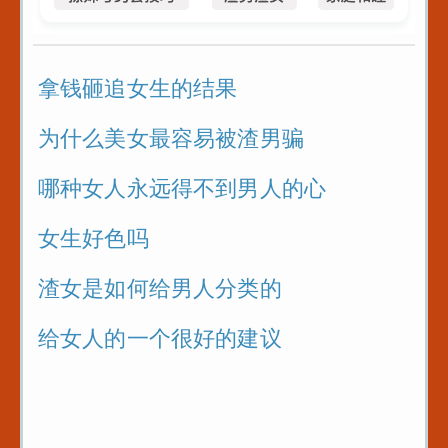
_这段
局
书式
曾国
拿钱砸追女生的结果
教你
刁难
为什么美女最容易被渣男骗
对待
问题刁
法则
哪种女人永远得不到男人的心
在提问
教你
去
女生好色吗
计你
_关系
渣女是如何给男人分类的
这些
给女人的一个很好的建议
何人