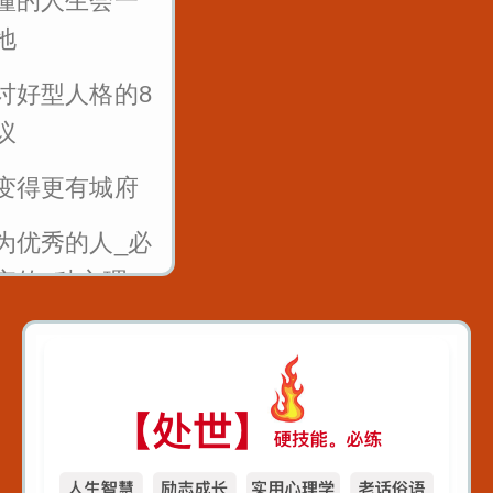
懂的人生会一
1
地
反复练习1w遍_主
讨好型人格的8
播基本功_直播话术
议
2
变得更有城府
反复练习1w遍_主
为优秀的人_必
播基本功_直播话术
弃的6种心理
3
10年_你会后悔
反复练习1w遍_主
0件事
播基本功_直播话术
4
随便帮人_否则
农夫与蛇的结
反复练习1w遍_主