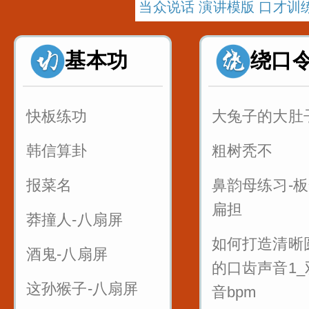
当众说话 演讲模版 口才训
基本功
绕口
快板练功
大兔子的大肚
韩信算卦
粗树秃不
报菜名
鼻韵母练习-
扁担
莽撞人-八扇屏
如何打造清晰
酒鬼-八扇屏
的口齿声音1_
这孙猴子-八扇屏
音bpm