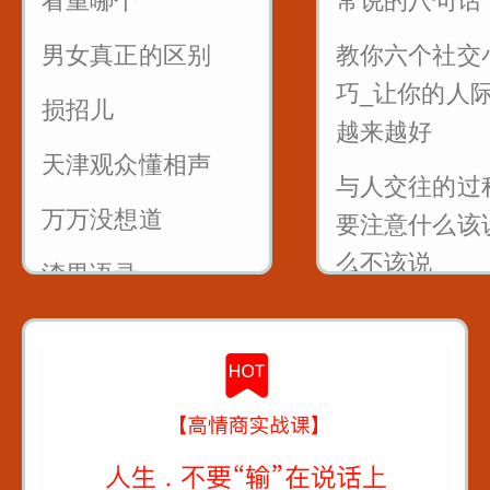
看重哪个
常说的八句话
销售的时候懂得尊
永远不分手
重客户_一句话就可
男女真正的区别
教你六个社交
以留人留心
巧_让你的人
损招儿
越来越好
7句黄金口诀教你抓
天津观众懂相声
住客户的心
与人交往的过
万万没想道
要注意什么该
销售很厉害的一招
么不该说
反问
渣男语录
一句话让你变
遇到只问不买的客
渣女语录
默大师
户怎么聊
富二代装穷你们见
怎么把话讲到
过吗
的心里
假戏假做_真热闹_