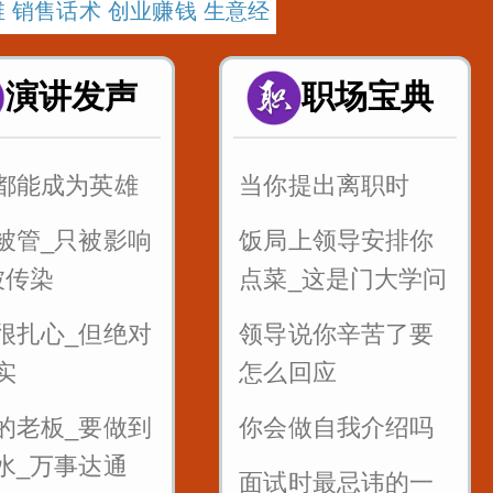
 销售话术 创业赚钱 生意经
演讲发声
职场宝典
都能成为英雄
当你提出离职时
被管_只被影响
饭局上领导安排你
被传染
点菜_这是门大学问
很扎心_但绝对
领导说你辛苦了要
实
怎么回应
的老板_要做到
你会做自我介绍吗
水_万事达通
面试时最忌讳的一