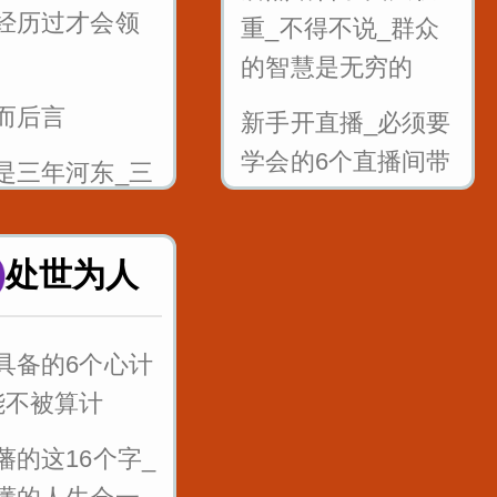
经历过才会领
根音gkh_哥挎
学会听弦外之音_品
重_不得不说_群众
言外之意
的智慧是无穷的
而后言
舌尖前后音
公司年会如何发言_
新手开直播_必须要
zhchshr_子词丝
为你们准备好了
学会的6个直播间带
是三年河东_三
节奏话术
西_谁也不要瞧
谁
直播间常用的10个
处世为人
顺口溜_说唱版
人做生意的三
言_教会你做生
百万粉丝直播间5句
具备的6个心计
精髓_得音浪很好用
能不被算计
的五句话让你
反复练习1w遍_主
藩的这16个字_
成长
播基本功_直播话术