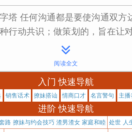
字塔 任何沟通都是要使沟通双方
行动共识；做策划的，旨在让对方..
阅读全文
入门 快速导航
典
销售话术
撩妹搭讪
情商口才
名言警句
主播
进阶 快速导航
套路 撩妹与约会技巧 渣男渣女 家庭和睦
处世 人