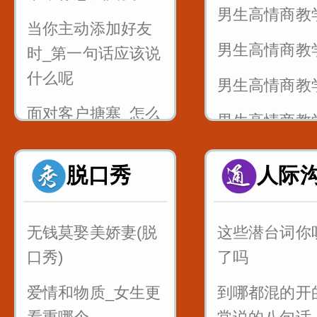
男生高情商教
敌岛打特盗
当你主动添加好友
男生高情商教
3_舌尖中音nl
时_第一句话应该说
念刘娘
什么呢
男生高情商教
面对客户搪塞_怎么
男生高情商教
说成功率倍增呢
知识点_女生
脱口秀
人际
做销售如何巧妙回
是不是胖了
答_太贵了
当你喜欢一个
无钱莫娶美娇妻(脱
这些潜台词你
顾客嫌贵的话术技
不知道怎么表
口秀)
了吗
巧_贵不贵引导到值
样说提高成功
不值
爱情和物质_女生更
到哪都混的开
情侣之间说这