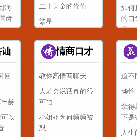
二十美金的价值
圆润
如何
-唇齿
的口
繁星
音jqx
风筝畅想曲
圆润
如何
搭讪
情商口才
父亲的爱
-舌尖
的口
音gk
何回
教你高情商聊天
道不
_八百
如何
人若会说话真的很
懒惰
的口
算年龄
可怕
前后音
拿得
红凤
就可以
小姐姐为何频频被
下是
4_舌
者
怼
和锡
人生
_调到