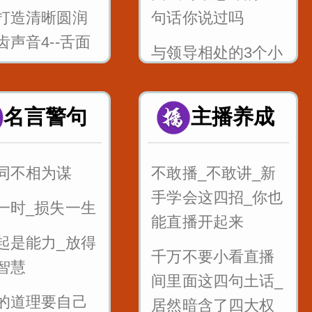
打造清晰圆润
句话你说过吗
齿声音4--舌面
与领导相处的3个小
技巧_记住能少吃很
打造清晰圆润
多亏_还能升职加薪
名言警句
主播养成
齿声音5--舌根
快
h
混的好的人_这四句
同不相为谋
不敢播_不敢讲_新
打造清晰圆润
话说的最多
手学会这四招_你也
一时_损失一生
齿声音6--舌尖
面试的时候_懂得面
能直播开起来
zcszhchshr
起是能力_放得
试官的心_这样回答
千万不要小看直播
智慧
面音jqx_漆匠
提高通过率
间里面这四句土话_
匠
的道理要自己
职场处处都是坑_要
居然暗含了四大权