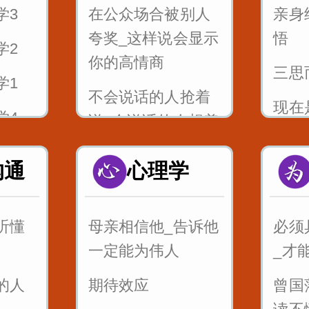
学3
在公众场合被别人
亲身
5_舌
夸奖_这样说会显示
悟
瓜筐
学2
_刘郎
你的高情商
三思
6_
学1
不会说话的人抢着
zcs
现在
学4
说_会说话的人想着
年河
说
问你我
不起
沟通
心理学
高情商的一句话_往
犹太
往能影响一个结局
女生_
句名
听懂
母亲相信他_告诉他
必须
白_这
说话摄心术第一招
意
一定能为伟人
_才
率
一个脏字不说_如何
最狠
的人
期待效应
曾国
句话
回怼别人
瞬间