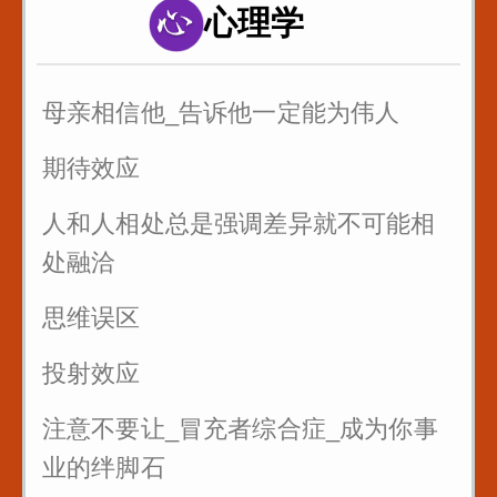
心理学
以后有人故意刁难你_你就找到问题刁
难的点_套用在提问者身上_怼回去
母亲相信他_告诉他一定能为伟人
管好自己的嘴_关系再好也不要说这些
话
期待效应
三招让你和任何人说话
人和人相处总是强调差异就不可能相
处融洽
思维误区
投射效应
注意不要让_冒充者综合症_成为你事
业的绊脚石