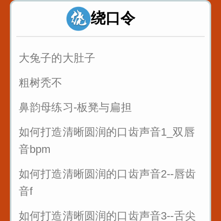
绕口令
诸葛亮 八扇屏
大兔子的大肚子
粗树秃不
鼻韵母练习-板凳与扁担
如何打造清晰圆润的口齿声音1_双唇
音bpm
如何打造清晰圆润的口齿声音2--唇齿
音f
如何打造清晰圆润的口齿声音3--舌尖