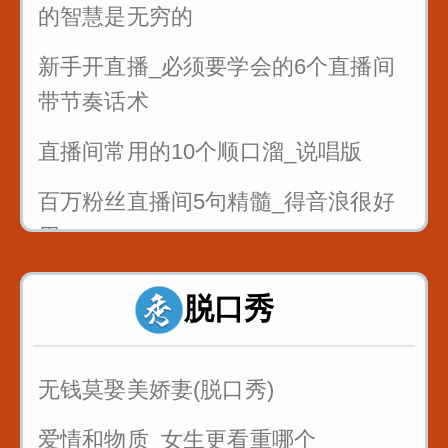
的智慧是无穷的
新手开直播_必须要学会的6个直播间
带节奏话术
直播间常用的10个顺口溜_说唱版
百万粉丝直播间5句精髓_得音浪很好
用
反复练习1w遍_主播基本功_直播话术
脱口秀
1
反复练习1w遍_主播基本功_直播话术
无钱莫娶美娇妻(脱口秀)
2
爱情和物质_女生更看重哪个