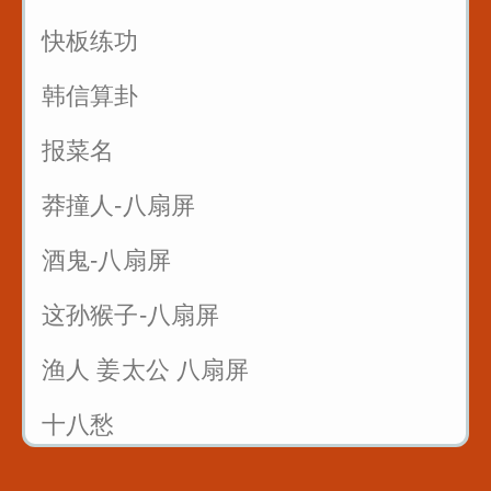
快板练功
韩信算卦
报菜名
莽撞人-八扇屏
酒鬼-八扇屏
这孙猴子-八扇屏
渔人 姜太公 八扇屏
十八愁
论拳