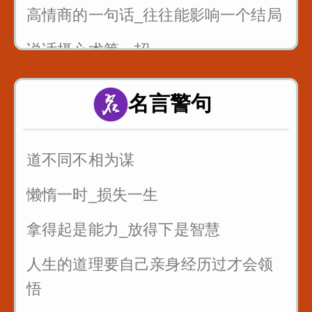
高情商的一句话_往往能影响一个结局
说话摄心术第一招
一个脏字不说_如何回怼别人
名言警句
一开口说话让别人喜欢你
别人夸你_如何巧妙回答_而不是阿谀
道不同不相为谋
奉承
懒惰一时_损失一生
拿得起是能力_放得下是智慧
人生的道理要自己亲身经历过才会领
悟