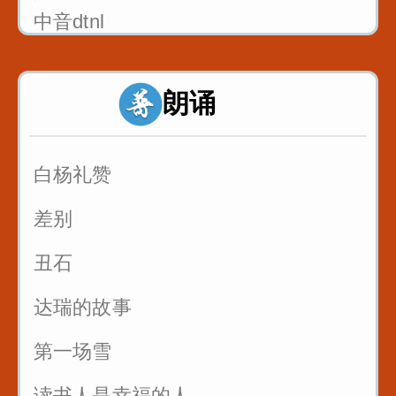
中音dtnl
1_双唇音bpm_八百标兵奔北坡
朗诵
2_唇齿音f_粉红凤凰
3_舌尖中音dt_调到敌岛打特盗
白杨礼赞
3_舌尖中音nl_刘郎念刘娘
差别
丑石
达瑞的故事
第一场雪
读书人是幸福的人