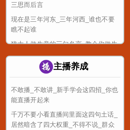
三思而后言
现在是三年河东_三年河西_谁也不要
瞧不起谁
犹太人做生意的三句名言_教会你做生
意
主播养成
最狠的五句话让你瞬间成长
不敢播_不敢讲_新手学会这四招_你也
能直播开起来
千万不要小看直播间里面这四句土话_
居然暗含了四大权重_不得不说_群众