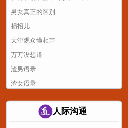
反复练习1w遍_主播基本功_直播话术
男女真正的区别
3
损招儿
反复练习1w遍_主播基本功_直播话术
4
天津观众懂相声
反复练习1w遍_主播基本功_直播话术
万万没想道
5
渣男语录
渣女语录
富二代装穷你们见过吗
人际沟通
假戏假做_真热闹_哈哈