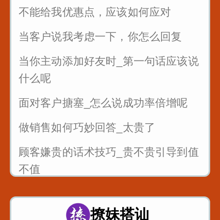
公司年会如何发言_为你们准备好了
不能给我优惠点，应该如何应对
当客户说我考虑一下，你怎么回复
当你主动添加好友时_第一句话应该说
什么呢
面对客户搪塞_怎么说成功率倍增呢
做销售如何巧妙回答_太贵了
顾客嫌贵的话术技巧_贵不贵引导到值
不值
销售的时候懂得尊重客户_一句话就可
以留人留心
撩妹搭讪