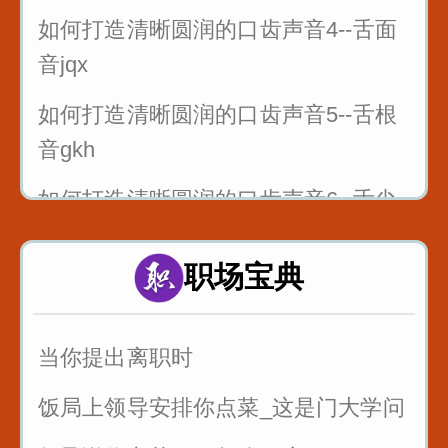
如何打造清晰圆润的口齿声音4--舌面
音jqx
如何打造清晰圆润的口齿声音5--舌根
音gkh
如何打造清晰圆润的口齿声音6--舌尖
前后音zcszhchshr
职场宝典
4_舌面音jqx_漆匠和锡匠
5_舌根音gkh_哥挎瓜筐
当你提出离职时
6_舌尖前后音zcszhchshr_子词丝
饭局上领导安排你点菜_这是门大学问