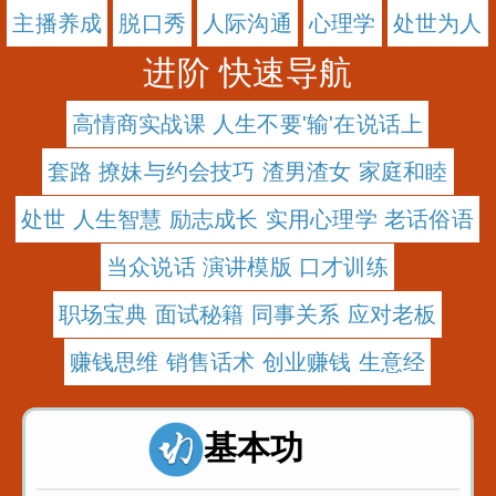
主播养成
脱口秀
人际沟通
心理学
处世为人
进阶 快速导航
高情商实战课 人生不要'输'在说话上
套路 撩妹与约会技巧 渣男渣女 家庭和睦
处世 人生智慧 励志成长 实用心理学 老话俗语
当众说话 演讲模版 口才训练
职场宝典 面试秘籍 同事关系 应对老板
赚钱思维 销售话术 创业赚钱 生意经
基本功