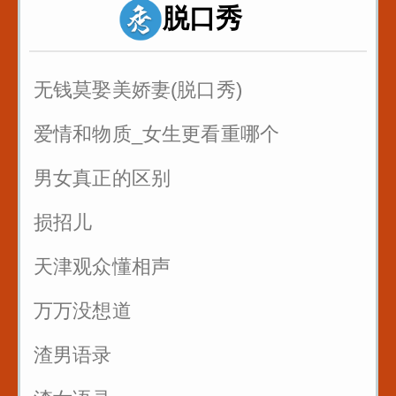
脱口秀
1
反复练习1w遍_主播基本功_直播话术
无钱莫娶美娇妻(脱口秀)
2
爱情和物质_女生更看重哪个
反复练习1w遍_主播基本功_直播话术
男女真正的区别
3
损招儿
反复练习1w遍_主播基本功_直播话术
4
天津观众懂相声
反复练习1w遍_主播基本功_直播话术
万万没想道
5
渣男语录