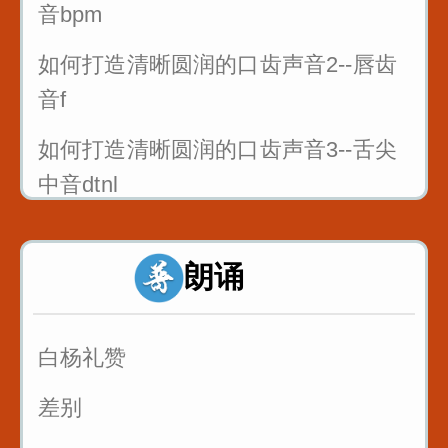
音bpm
如何打造清晰圆润的口齿声音2--唇齿
音f
如何打造清晰圆润的口齿声音3--舌尖
中音dtnl
1_双唇音bpm_八百标兵奔北坡
朗诵
2_唇齿音f_粉红凤凰
3_舌尖中音dt_调到敌岛打特盗
白杨礼赞
3_舌尖中音nl_刘郎念刘娘
差别