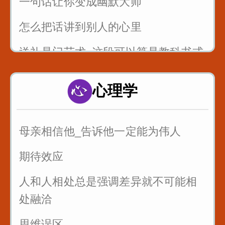
一句话让你变成幽默大师
怎么把话讲到别人的心里
送礼是门艺术_这段可以算是教科书式
的例子
心理学
以后有人故意刁难你_你就找到问题刁
难的点_套用在提问者身上_怼回去
母亲相信他_告诉他一定能为伟人
管好自己的嘴_关系再好也不要说这些
话
期待效应
三招让你和任何人说话
人和人相处总是强调差异就不可能相
处融洽
思维误区