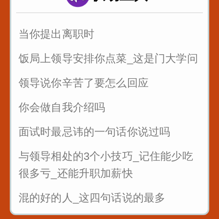
5_舌根音gkh_哥挎瓜筐
当你提出离职时
6_舌尖前后音zcszhchshr_子词丝
饭局上领导安排你点菜_这是门大学问
领导说你辛苦了要怎么回应
你会做自我介绍吗
面试时最忌讳的一句话你说过吗
与领导相处的3个小技巧_记住能少吃
很多亏_还能升职加薪快
混的好的人_这四句话说的最多