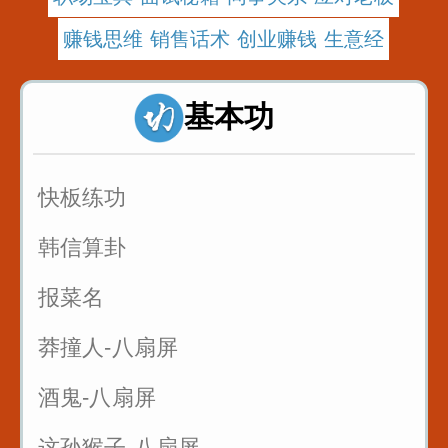
赚钱思维 销售话术 创业赚钱 生意经
基本功
快板练功
韩信算卦
报菜名
莽撞人-八扇屏
酒鬼-八扇屏
这孙猴子-八扇屏