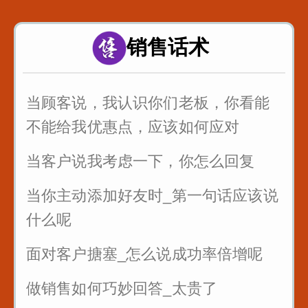
面试的时候_懂得面试官的心_这样回
答提高通过率
销售话术
职场处处都是坑_要学会听弦外之音_
品言外之意
当顾客说，我认识你们老板，你看能
公司年会如何发言_为你们准备好了
不能给我优惠点，应该如何应对
当客户说我考虑一下，你怎么回复
当你主动添加好友时_第一句话应该说
什么呢
面对客户搪塞_怎么说成功率倍增呢
做销售如何巧妙回答_太贵了