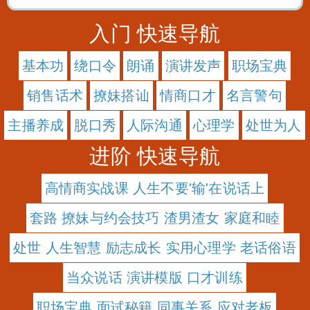
入门 快速导航
基本功
绕口令
朗诵
演讲发声
职场宝典
销售话术
撩妹搭讪
情商口才
名言警句
主播养成
脱口秀
人际沟通
心理学
处世为人
进阶 快速导航
高情商实战课 人生不要'输'在说话上
套路 撩妹与约会技巧 渣男渣女 家庭和睦
处世 人生智慧 励志成长 实用心理学 老话俗语
当众说话 演讲模版 口才训练
职场宝典 面试秘籍 同事关系 应对老板