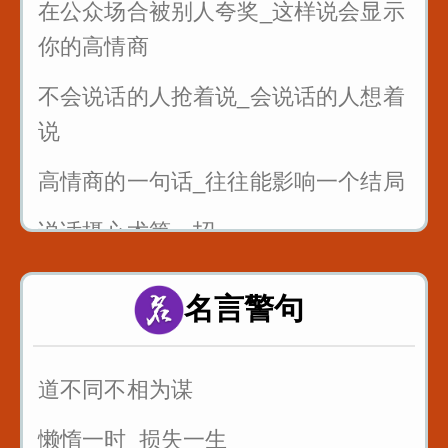
在公众场合被别人夸奖_这样说会显示
你的高情商
不会说话的人抢着说_会说话的人想着
说
高情商的一句话_往往能影响一个结局
说话摄心术第一招
一个脏字不说_如何回怼别人
名言警句
一开口说话让别人喜欢你
别人夸你_如何巧妙回答_而不是阿谀
道不同不相为谋
奉承
懒惰一时_损失一生