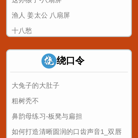
渔人 姜太公 八扇屏
十八愁
论拳
绕口令
诸葛亮 八扇屏
大兔子的大肚子
粗树秃不
鼻韵母练习-板凳与扁担
如何打造清晰圆润的口齿声音1_双唇