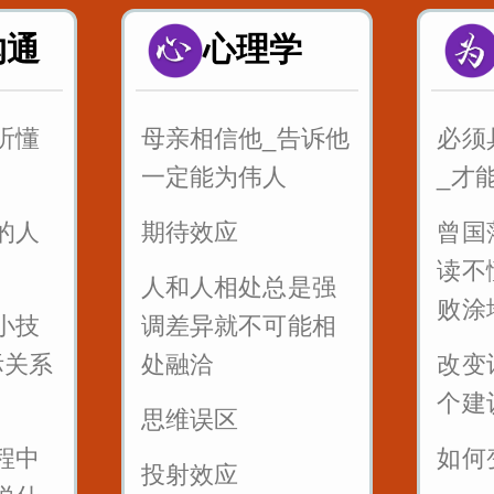
说
问你我
不起
沟通
心理学
高情商的一句话_往
犹太
往能影响一个结局
女生_
句名
听懂
母亲相信他_告诉他
必须
白_这
说话摄心术第一招
意
一定能为伟人
_才
率
一个脏字不说_如何
最狠
的人
期待效应
曾国
句话
回怼别人
瞬间
读不
人和人相处总是强
一开口说话让别人
败涂
小技
调差异就不可能相
喜欢你
际关系
处融洽
改变
别人夸你_如何巧妙
个建
思维误区
回答_而不是阿谀奉
程中
如何
投射效应
承