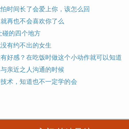
我怕时间长了会爱上你，该怎么回
，就再也不会喜欢你了么
让碰的四个地方
就没有约不出的女生
没有好感？在吃饭时做这个小动作就可以知道
其与亲近之人沟通的时候
的技术，知道也不一定学的会