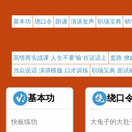
基本功
绕口令
朗诵
演讲发声
职场宝典
销
高情商实战课 人生不要'输'在说话上
套路 撩
当众说话 演讲模版 口才训练
职场宝典 面试
基本功
绕口
快板练功
大兔子的大肚