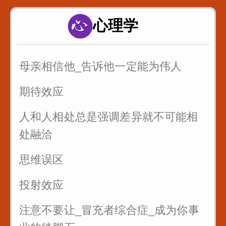
的例子
心理学
以后有人故意刁难你_你就找到问题刁
难的点_套用在提问者身上_怼回去
母亲相信他_告诉他一定能为伟人
管好自己的嘴_关系再好也不要说这些
话
期待效应
三招让你和任何人说话
人和人相处总是强调差异就不可能相
处融洽
思维误区
投射效应
注意不要让_冒充者综合症_成为你事