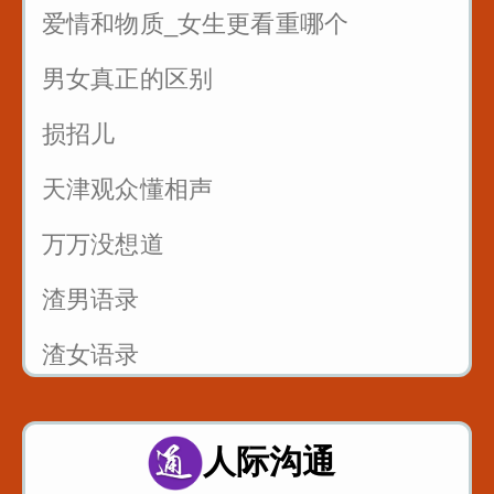
爱情和物质_女生更看重哪个
反复练习1w遍_主播基本功_直播话术
男女真正的区别
3
损招儿
反复练习1w遍_主播基本功_直播话术
4
天津观众懂相声
反复练习1w遍_主播基本功_直播话术
万万没想道
5
渣男语录
渣女语录
富二代装穷你们见过吗
人际沟通
假戏假做_真热闹_哈哈