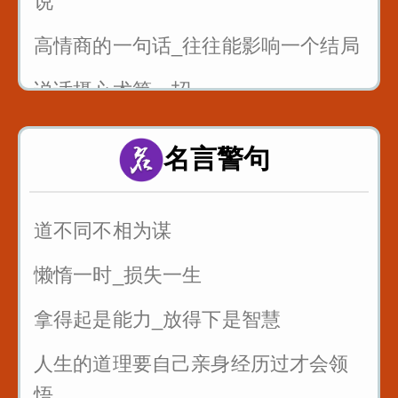
说
高情商的一句话_往往能影响一个结局
说话摄心术第一招
一个脏字不说_如何回怼别人
名言警句
一开口说话让别人喜欢你
别人夸你_如何巧妙回答_而不是阿谀
道不同不相为谋
奉承
懒惰一时_损失一生
拿得起是能力_放得下是智慧
人生的道理要自己亲身经历过才会领
悟