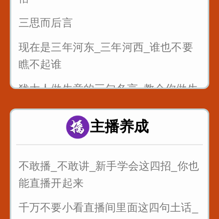
三思而后言
现在是三年河东_三年河西_谁也不要
瞧不起谁
犹太人做生意的三句名言_教会你做生
意
主播养成
最狠的五句话让你瞬间成长
不敢播_不敢讲_新手学会这四招_你也
能直播开起来
千万不要小看直播间里面这四句土话_