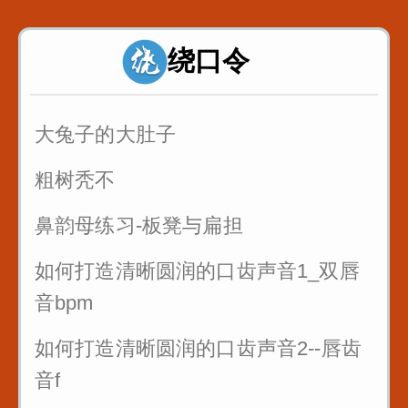
论拳
绕口令
诸葛亮 八扇屏
大兔子的大肚子
粗树秃不
鼻韵母练习-板凳与扁担
如何打造清晰圆润的口齿声音1_双唇
音bpm
如何打造清晰圆润的口齿声音2--唇齿
音f