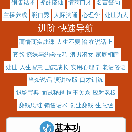
销售话术
撩妹搭讪
情商口才
名言警句
主播养成
脱口秀
人际沟通
心理学
处世为人
进阶 快速导航
高情商实战课 人生不要'输'在说话上
套路 撩妹与约会技巧 渣男渣女 家庭和睦
处世 人生智慧 励志成长 实用心理学 老话俗语
当众说话 演讲模版 口才训练
职场宝典 面试秘籍 同事关系 应对老板
赚钱思维 销售话术 创业赚钱 生意经
基本功