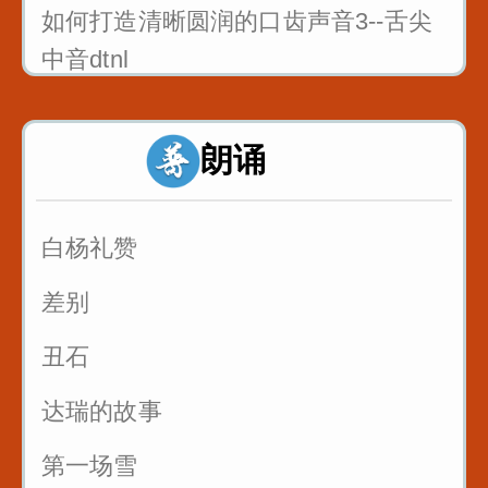
如何打造清晰圆润的口齿声音3--舌尖
中音dtnl
1_双唇音bpm_八百标兵奔北坡
朗诵
2_唇齿音f_粉红凤凰
3_舌尖中音dt_调到敌岛打特盗
白杨礼赞
3_舌尖中音nl_刘郎念刘娘
差别
丑石
达瑞的故事
第一场雪