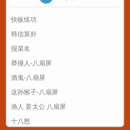
快板练功
韩信算卦
报菜名
莽撞人-八扇屏
酒鬼-八扇屏
这孙猴子-八扇屏
渔人 姜太公 八扇屏
十八愁