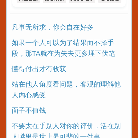
播基本功_直播话术
5
藩4条识人术_
凡事无所求，你会自在好多
看人不走眼
如果一个人可以为了结果而不择手
不同人处世十
段，那TA就在为失去更多埋下伏笔
懂得付出才有收获
6招_没人能算
站在他人角度看问题，客观的理解他
人内心感受
面子不值钱
不要太在乎别人对你的评价，活在别
人嘴里是世上最可悲的一件事