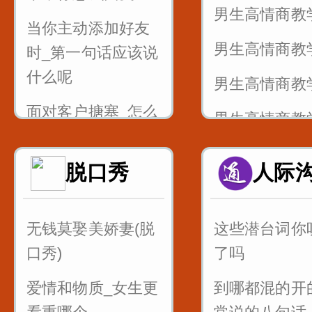
男生高情商教
敌岛打特盗
当你主动添加好友
男生高情商教
3_舌尖中音nl
时_第一句话应该说
念刘娘
什么呢
男生高情商教
面对客户搪塞_怎么
男生高情商教
说成功率倍增呢
知识点_女生
脱口秀
人际
做销售如何巧妙回
是不是胖了
答_太贵了
当你喜欢一个
无钱莫娶美娇妻(脱
这些潜台词你
顾客嫌贵的话术技
不知道怎么表
口秀)
了吗
巧_贵不贵引导到值
样说提高成功
不值
爱情和物质_女生更
到哪都混的开
情侣之间说这