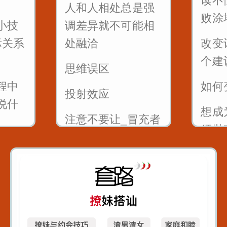
读不
人和人相处总是强
一开口说话让别人
败涂
小技
调差异就不可能相
喜欢你
际关系
处融洽
改变
别人夸你_如何巧妙
个建
思维误区
回答_而不是阿谀奉
程中
如何
投射效应
承
说什
想成
注意不要让_冒充者
须抛
综合症_成为你事业
成幽
的绊脚石
不出
的1
自信
别人
不要
就是