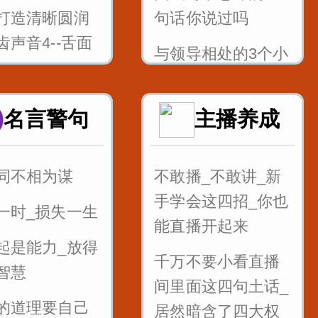
打造清晰圆润
句话你说过吗
齿声音4--舌面
与领导相处的3个小
技巧_记住能少吃很
打造清晰圆润
多亏_还能升职加薪
名言警句
主播养成
齿声音5--舌根
快
h
混的好的人_这四句
同不相为谋
不敢播_不敢讲_新
打造清晰圆润
话说的最多
手学会这四招_你也
一时_损失一生
齿声音6--舌尖
面试的时候_懂得面
能直播开起来
zcszhchshr
起是能力_放得
试官的心_这样回答
千万不要小看直播
智慧
面音jqx_漆匠
提高通过率
间里面这四句土话_
匠
的道理要自己
职场处处都是坑_要
居然暗含了四大权