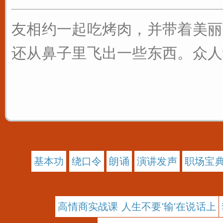
友相约一起吃烤肉，并带着美丽
还从鼻子里飞出一些东西。众人纷
基本功
绕口令
朗诵
演讲发声
职场宝
高情商实战课 人生不要'输'在说话上