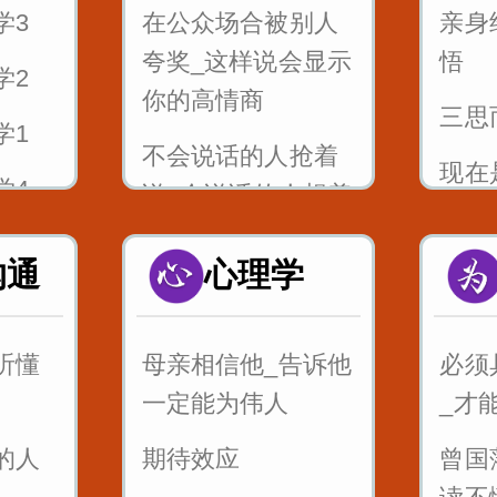
学3
在公众场合被别人
亲身
5_舌
夸奖_这样说会显示
悟
瓜筐
学2
_刘郎
你的高情商
三思
6_
学1
不会说话的人抢着
zcs
现在
学4
说_会说话的人想着
年河
说
问你我
不起
沟通
心理学
高情商的一句话_往
犹太
往能影响一个结局
女生_
句名
听懂
母亲相信他_告诉他
必须
白_这
说话摄心术第一招
意
一定能为伟人
_才
率
一个脏字不说_如何
最狠
的人
期待效应
曾国
句话
回怼别人
瞬间