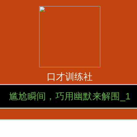
口才训练社
尴尬瞬间，巧用幽默来解围_1