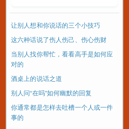
送礼是门艺术
哈哈
可以算是教科
的例子
让别人想和你说话的三个小技巧
以后有人故意
这六种话说了伤人伤己、伤心伤财
你_你就找到
当别人找你帮忙，看看高手是如何应
难的点_套用
对的
者身上_怼回
酒桌上的说话之道
管好自己的嘴
再好也不要说
别人问“在吗”如何幽默的回复
话
你通常都是怎样去吐槽一个人或一件
三招让你和任
事的
说话