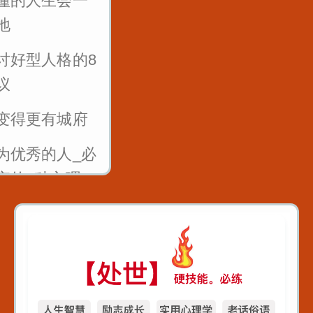
懂的人生会一
1
地
反复练习1w遍_主
讨好型人格的8
播基本功_直播话术
议
2
变得更有城府
反复练习1w遍_主
为优秀的人_必
播基本功_直播话术
弃的6种心理
3
10年_你会后悔
反复练习1w遍_主
0件事
播基本功_直播话术
4
随便帮人_否则
农夫与蛇的结
反复练习1w遍_主