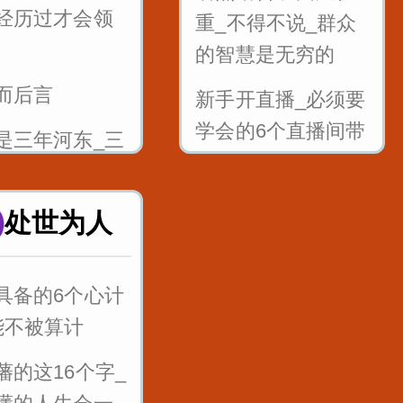
经历过才会领
根音gkh_哥挎
学会听弦外之音_品
重_不得不说_群众
言外之意
的智慧是无穷的
而后言
舌尖前后音
公司年会如何发言_
新手开直播_必须要
zhchshr_子词丝
为你们准备好了
学会的6个直播间带
是三年河东_三
节奏话术
西_谁也不要瞧
谁
直播间常用的10个
处世为人
顺口溜_说唱版
人做生意的三
言_教会你做生
百万粉丝直播间5句
具备的6个心计
精髓_得音浪很好用
能不被算计
的五句话让你
反复练习1w遍_主
藩的这16个字_
成长
播基本功_直播话术