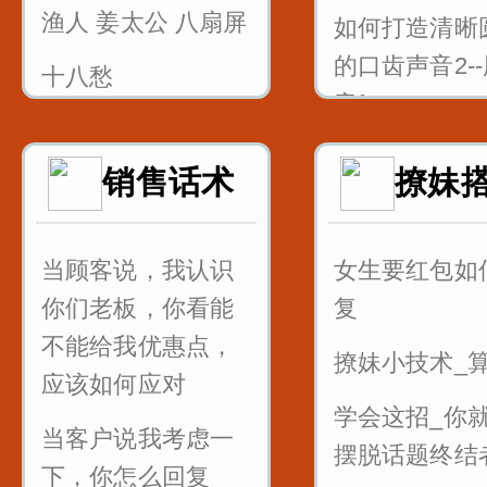
渔人 姜太公 八扇屏
如何打造清晰
的口齿声音2-
十八愁
音f
论拳
如何打造清晰
销售话术
撩妹
诸葛亮 八扇屏
的口齿声音3-
中音dtnl
当顾客说，我认识
女生要红包如
1_双唇音bpm
你们老板，你看能
复
标兵奔北坡
不能给我优惠点，
撩妹小技术_
2_唇齿音f_粉
应该如何应对
学会这招_你
凰
当客户说我考虑一
摆脱话题终结
3_舌尖中音dt
下，你怎么回复