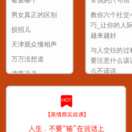
看重哪个
常说的八句话
销售的时候懂得尊
永远不分手
重客户_一句话就可
男女真正的区别
教你六个社交
以留人留心
巧_让你的人
损招儿
越来越好
7句黄金口诀教你抓
天津观众懂相声
住客户的心
与人交往的过
万万没想道
要注意什么该
销售很厉害的一招
么不该说
反问
渣男语录
一句话让你变
遇到只问不买的客
渣女语录
默大师
户怎么聊
富二代装穷你们见
怎么把话讲到
过吗
的心里
假戏假做_真热闹_