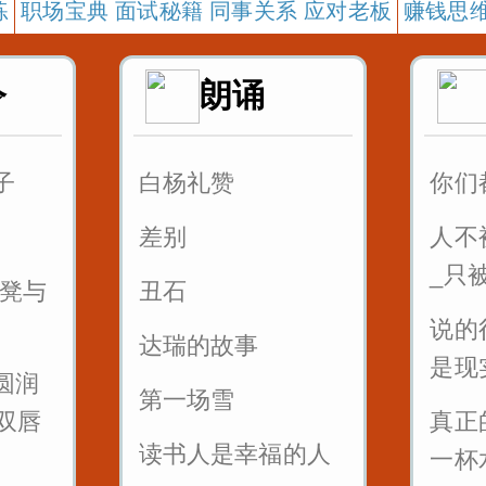
练
职场宝典 面试秘籍 同事关系 应对老板
赚钱思维
令
朗诵
子
白杨礼赞
你们
差别
人不
_只
板凳与
丑石
说的
达瑞的故事
是现
圆润
第一场雪
双唇
真正
读书人是幸福的人
一杯