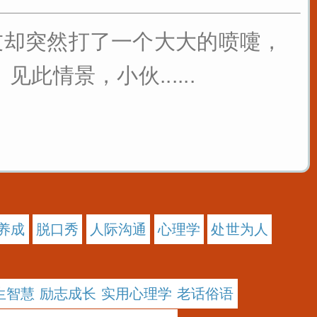
友却突然打了一个大大的喷嚏，
情景，小伙......
养成
脱口秀
人际沟通
心理学
处世为人
生智慧 励志成长 实用心理学 老话俗语