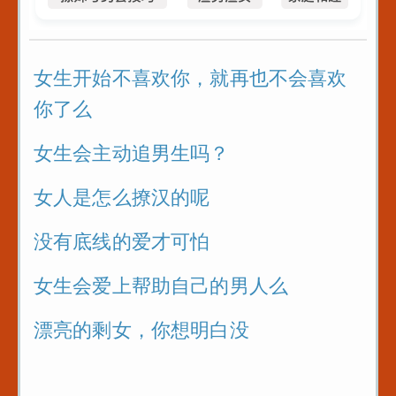
_这段
局
书式
曾国
女生开始不喜欢你，就再也不会喜欢
教你
你了么
刁难
对待
问题刁
女生会主动追男生吗？
法则
在提问
女人是怎么撩汉的呢
教你
去
计你
没有底线的爱才可怕
_关系
这些
女生会爱上帮助自己的男人么
漂亮的剩女，你想明白没
何人