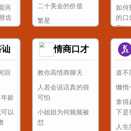
二十美金的价值
圆润
如何
-唇齿
的口
繁星
音jqx
风筝畅想曲
圆润
如何
搭讪
情商口才
父亲的爱
-舌尖
的口
音gk
何回
教你高情商聊天
道不
_八百
如何
人若会说话真的很
懒惰
的口
算年龄
可怕
前后音
拿得
红凤
就可以
小姐姐为何频频被
下是
4_舌
者
怼
和锡
人生
_调到