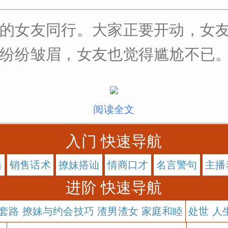
的女友同行。大家正要开动，女
纷皱眉，女友也觉得尴尬不已。 见此
阅读全文
入门 快速导航
典
销售话术
撩妹搭讪
情商口才
名言警句
主播
进阶 快速导航
套路 撩妹与约会技巧 渣男渣女 家庭和睦
处世 人