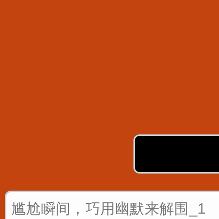
尴尬瞬间，巧用幽默来解围_1