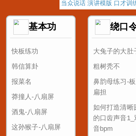
当众说话 演讲模版 口才训
基本功
绕口
快板练功
大兔子的大肚
韩信算卦
粗树秃不
报菜名
鼻韵母练习-
扁担
莽撞人-八扇屏
如何打造清晰
酒鬼-八扇屏
的口齿声音1_
这孙猴子-八扇屏
音bpm