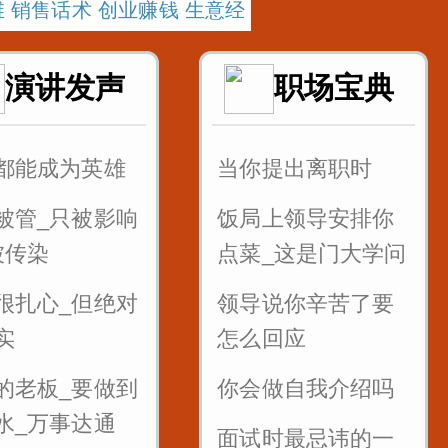
 销售话术 创业赚钱 生意经
演讲发声
职场宝典
都能成为英雄
当你提出离职时
被管_只被影响
饭局上领导安排你
被传染
点菜_这是门大学问
很扎心_但绝对
领导说你辛苦了要
实
怎么回应
的老板_要做到
你会做自我介绍吗
水_万事达通
面试时最忌讳的一