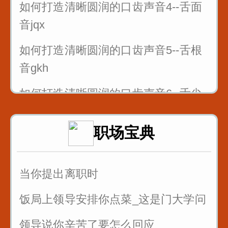
如何打造清晰圆润的口齿声音4--舌面
音jqx
如何打造清晰圆润的口齿声音5--舌根
音gkh
如何打造清晰圆润的口齿声音6--舌尖
前后音zcszhchshr
职场宝典
4_舌面音jqx_漆匠和锡匠
5_舌根音gkh_哥挎瓜筐
当你提出离职时
6_舌尖前后音zcszhchshr_子词丝
饭局上领导安排你点菜_这是门大学问
领导说你辛苦了要怎么回应