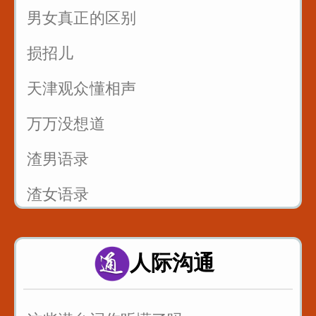
男女真正的区别
3
损招儿
反复练习1w遍_主播基本功_直播话术
4
天津观众懂相声
反复练习1w遍_主播基本功_直播话术
万万没想道
5
渣男语录
渣女语录
富二代装穷你们见过吗
人际沟通
假戏假做_真热闹_哈哈