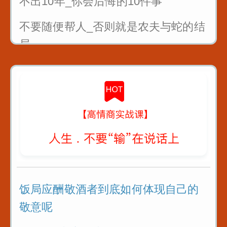
不出10年_你会后悔的10件事
不要随便帮人_否则就是农夫与蛇的结
局
曾国藩4条识人术_教你看人不走眼
对待不同人处世十法则
教你6招_没人能算计你
饭局应酬敬酒者到底如何体现自己的
敬意呢