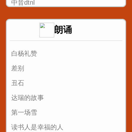
中音dtnl
1_双唇音bpm_八百标兵奔北坡
朗诵
2_唇齿音f_粉红凤凰
3_舌尖中音dt_调到敌岛打特盗
白杨礼赞
3_舌尖中音nl_刘郎念刘娘
差别
丑石
达瑞的故事
第一场雪
读书人是幸福的人