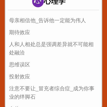
心理学
以后有人故意刁难你_你就找到问题刁
难的点_套用在提问者身上_怼回去
母亲相信他_告诉他一定能为伟人
管好自己的嘴_关系再好也不要说这些
话
期待效应
三招让你和任何人说话
人和人相处总是强调差异就不可能相
处融洽
思维误区
投射效应
注意不要让_冒充者综合症_成为你事
业的绊脚石