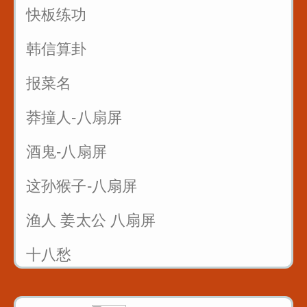
快板练功
韩信算卦
报菜名
莽撞人-八扇屏
酒鬼-八扇屏
这孙猴子-八扇屏
渔人 姜太公 八扇屏
十八愁
论拳