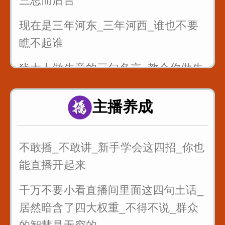
三思而后言
现在是三年河东_三年河西_谁也不要
瞧不起谁
犹太人做生意的三句名言_教会你做生
意
主播养成
最狠的五句话让你瞬间成长
不敢播_不敢讲_新手学会这四招_你也
能直播开起来
千万不要小看直播间里面这四句土话_
居然暗含了四大权重_不得不说_群众