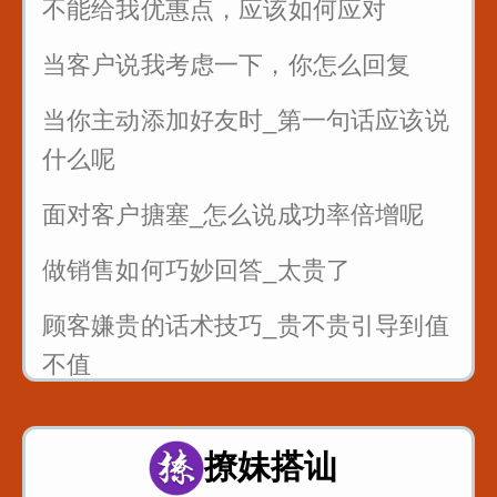
公司年会如何发言_为你们准备好了
不能给我优惠点，应该如何应对
当客户说我考虑一下，你怎么回复
当你主动添加好友时_第一句话应该说
什么呢
面对客户搪塞_怎么说成功率倍增呢
做销售如何巧妙回答_太贵了
顾客嫌贵的话术技巧_贵不贵引导到值
不值
销售的时候懂得尊重客户_一句话就可
以留人留心
撩妹搭讪