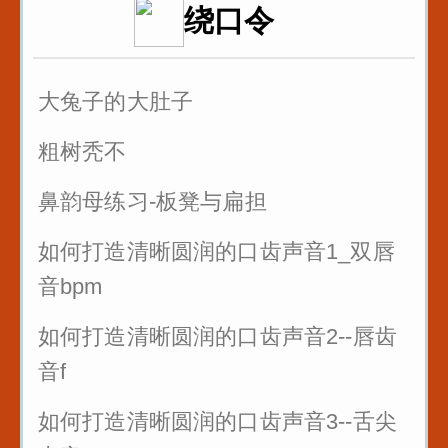
绕口令
诸葛亮 八扇屏
大兔子的大肚子
粗树秃不
鼻韵母练习-板凳与扁担
如何打造清晰圆润的口齿声音1_双唇
音bpm
如何打造清晰圆润的口齿声音2--唇齿
音f
如何打造清晰圆润的口齿声音3--舌尖