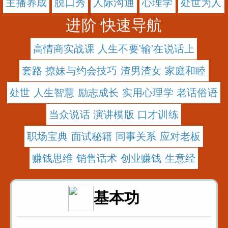
主播养成
脱口秀
人际沟通
心理学
处世为人
进阶 快速导航
高情商实战课 人生不要'输'在说话上
套路 撩妹与约会技巧 渣男渣女 家庭和睦
处世 人生智慧 励志成长 实用心理学 老话俗语
当众说话 演讲模版 口才训练
职场宝典 面试秘籍 同事关系 应对老板
赚钱思维 销售话术 创业赚钱 生意经
基本功