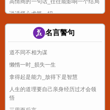
高情商的一句话_往往能影响一个结局
说话摄心术第一招
一个脏字不说_如何回怼别人
名言警句
一开口说话让别人喜欢你
别人夸你_如何巧妙回答_而不是阿谀
道不同不相为谋
奉承
懒惰一时_损失一生
拿得起是能力_放得下是智慧
人生的道理要自己亲身经历过才会领
悟