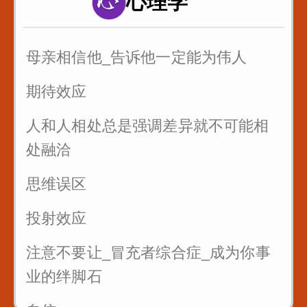
心理学
以后有人故意刁难你_你就找到问题刁
难的点_套用在提问者身上_怼回去
母亲相信他_告诉他一定能为伟人
管好自己的嘴_关系再好也不要说这些
话
期待效应
三招让你和任何人说话
人和人相处总是强调差异就不可能相
处融洽
思维误区
投射效应
注意不要让_冒充者综合症_成为你事
业的绊脚石