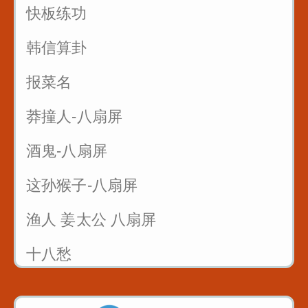
快板练功
韩信算卦
报菜名
莽撞人-八扇屏
酒鬼-八扇屏
这孙猴子-八扇屏
渔人 姜太公 八扇屏
十八愁
论拳