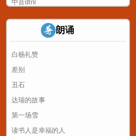
中音dtnl
1_双唇音bpm_八百标兵奔北坡
朗诵
2_唇齿音f_粉红凤凰
3_舌尖中音dt_调到敌岛打特盗
白杨礼赞
3_舌尖中音nl_刘郎念刘娘
差别
丑石
达瑞的故事
第一场雪
读书人是幸福的人