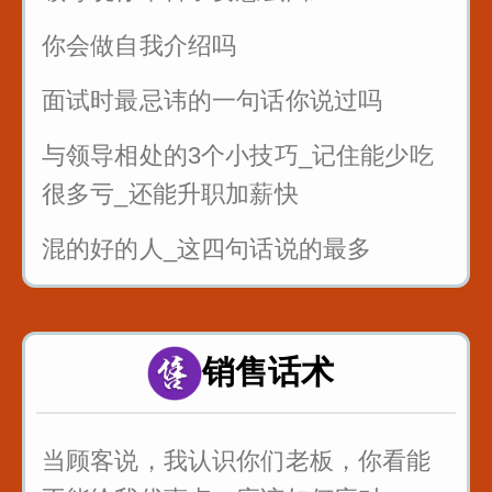
你会做自我介绍吗
面试时最忌讳的一句话你说过吗
与领导相处的3个小技巧_记住能少吃
很多亏_还能升职加薪快
混的好的人_这四句话说的最多
面试的时候_懂得面试官的心_这样回
答提高通过率
销售话术
职场处处都是坑_要学会听弦外之音_
品言外之意
当顾客说，我认识你们老板，你看能
公司年会如何发言_为你们准备好了