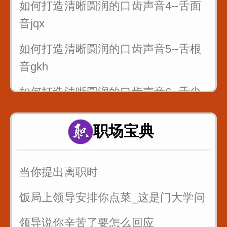
如何打造清晰圆润的口齿声音4--舌面
音jqx
如何打造清晰圆润的口齿声音5--舌根
音gkh
如何打造清晰圆润的口齿声音6--舌尖
前后音zcszhchshr
职场宝典
4_舌面音jqx_漆匠和锡匠
5_舌根音gkh_哥挎瓜筐
当你提出离职时
6_舌尖前后音zcszhchshr_子词丝
饭局上领导安排你点菜_这是门大学问
领导说你辛苦了要怎么回应