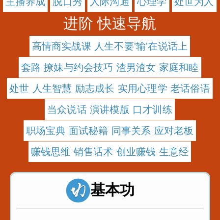
主播养成
脱口秀
人际沟通
心理学
处世为人
进阶 快速导航
高情商实战课 人生不要'输'在说话上
套路 撩妹与约会技巧 渣男渣女 家庭和睦
处世 人生智慧 励志成长 实用心理学 老话俗语
当众说话 演讲模版 口才训练
职场宝典 面试秘籍 同事关系 应对老板
赚钱思维 销售话术 创业赚钱 生意经
基本功