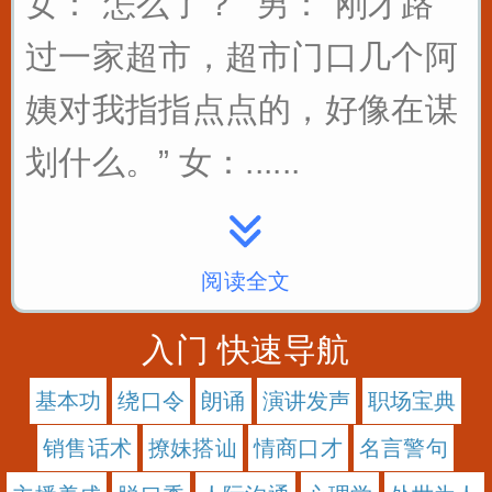
女：“怎么了？” 男：“刚才路
过一家超市，超市门口几个阿
姨对我指指点点的，好像在谋
划什么。” 女：......
阅读全文
入门 快速导航
基本功
绕口令
朗诵
演讲发声
职场宝典
销售话术
撩妹搭讪
情商口才
名言警句