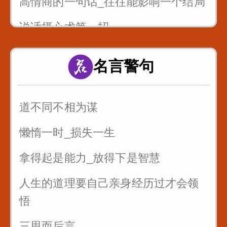
高情商的一句话_往往能影响一个结局
说话摄心术第一招
一个脏字不说_如何回怼别人
名言警句
一开口说话让别人喜欢你
别人夸你_如何巧妙回答_而不是阿谀
道不同不相为谋
奉承
懒惰一时_损失一生
拿得起是能力_放得下是智慧
人生的道理要自己亲身经历过才会领
悟
三思而后言