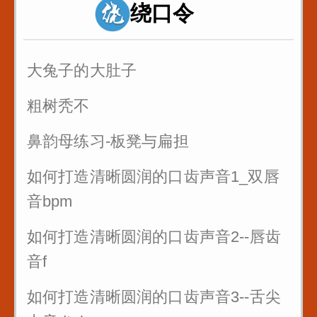
绕口令
诸葛亮 八扇屏
大兔子的大肚子
粗树秃不
鼻韵母练习-板凳与扁担
如何打造清晰圆润的口齿声音1_双唇
音bpm
如何打造清晰圆润的口齿声音2--唇齿
音f
如何打造清晰圆润的口齿声音3--舌尖