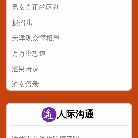
男女真正的区别
3
损招儿
反复练习1w遍_主播基本功_直播话术
4
天津观众懂相声
反复练习1w遍_主播基本功_直播话术
万万没想道
5
渣男语录
渣女语录
富二代装穷你们见过吗
人际沟通
假戏假做_真热闹_哈哈