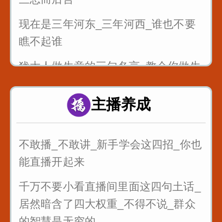
现在是三年河东_三年河西_谁也不要
瞧不起谁
犹太人做生意的三句名言_教会你做生
意
主播养成
最狠的五句话让你瞬间成长
不敢播_不敢讲_新手学会这四招_你也
能直播开起来
千万不要小看直播间里面这四句土话_
居然暗含了四大权重_不得不说_群众
的智慧是无穷的