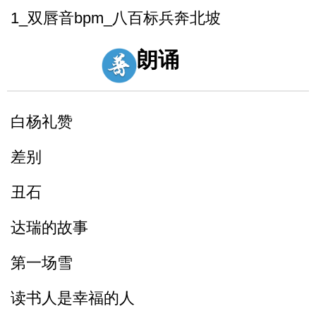
1_双唇音bpm_八百标兵奔北坡
2_唇齿音f_粉红凤凰
朗诵
3_舌尖中音dt_调到敌岛打特盗
白杨礼赞
3_舌尖中音nl_刘郎念刘娘
差别
丑石
达瑞的故事
第一场雪
读书人是幸福的人