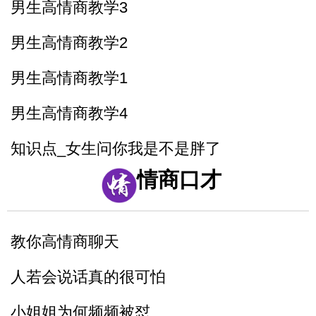
男生高情商教学3
男生高情商教学2
男生高情商教学1
男生高情商教学4
知识点_女生问你我是不是胖了
情商口才
当你喜欢一个女生_不知道怎么表白_这样
说提高成功率
教你高情商聊天
情侣之间说这句话永远不分手
人若会说话真的很可怕
小姐姐为何频频被怼