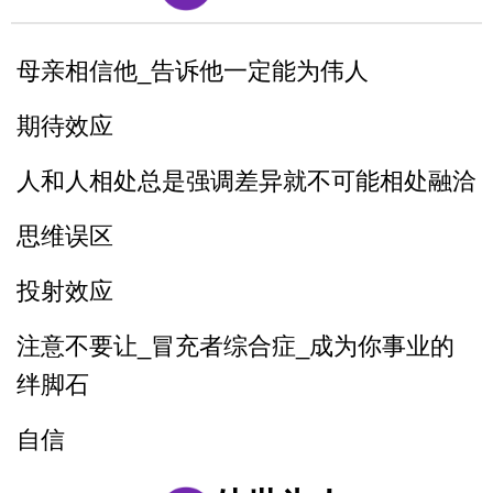
以后有人故意刁难你_你就找到问题刁难的
母亲相信他_告诉他一定能为伟人
点_套用在提问者身上_怼回去
期待效应
管好自己的嘴_关系再好也不要说这些话
人和人相处总是强调差异就不可能相处融洽
三招让你和任何人说话
思维误区
投射效应
注意不要让_冒充者综合症_成为你事业的
绊脚石
自信