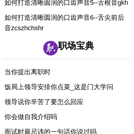
如何打造清晰圆润的口齿声音5--舌根音gkh
如何打造清晰圆润的口齿声音6--舌尖前后
音zcszhchshr
4_舌面音jqx_漆匠和锡匠
职场宝典
5_舌根音gkh_哥挎瓜筐
当你提出离职时
6_舌尖前后音zcszhchshr_子词丝
饭局上领导安排你点菜_这是门大学问
领导说你辛苦了要怎么回应
你会做自我介绍吗
面试时最忌讳的一句话你说过吗