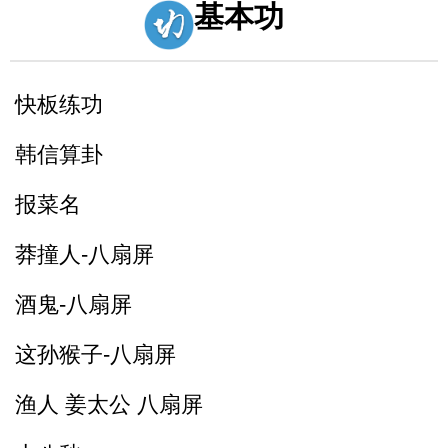
基本功
快板练功
韩信算卦
报菜名
莽撞人-八扇屏
酒鬼-八扇屏
这孙猴子-八扇屏
渔人 姜太公 八扇屏