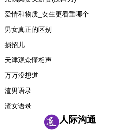
反复练习1w遍_主播基本功_直播话术3
爱情和物质_女生更看重哪个
反复练习1w遍_主播基本功_直播话术4
男女真正的区别
反复练习1w遍_主播基本功_直播话术5
损招儿
天津观众懂相声
万万没想道
渣男语录
渣女语录
人际沟通
富二代装穷你们见过吗
假戏假做_真热闹_哈哈