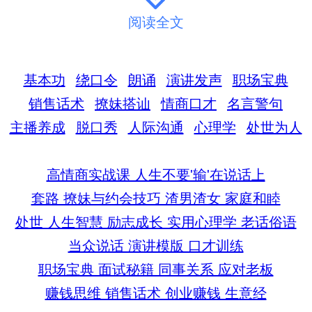
阅读全文
入门 快速导航
基本功
绕口令
朗诵
演讲发声
职场宝典
销售话术
撩妹搭讪
情商口才
名言警句
主播养成
脱口秀
人际沟通
心理学
处世为人
进阶 快速导航
高情商实战课 人生不要'输'在说话上
套路 撩妹与约会技巧 渣男渣女 家庭和睦
处世 人生智慧 励志成长 实用心理学 老话俗语
当众说话 演讲模版 口才训练
职场宝典 面试秘籍 同事关系 应对老板
赚钱思维 销售话术 创业赚钱 生意经