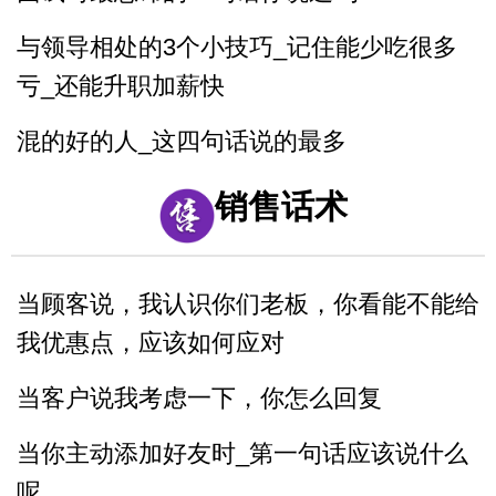
与领导相处的3个小技巧_记住能少吃很多
亏_还能升职加薪快
混的好的人_这四句话说的最多
面试的时候_懂得面试官的心_这样回答提
销售话术
高通过率
职场处处都是坑_要学会听弦外之音_品言
当顾客说，我认识你们老板，你看能不能给
外之意
我优惠点，应该如何应对
公司年会如何发言_为你们准备好了
当客户说我考虑一下，你怎么回复
当你主动添加好友时_第一句话应该说什么
呢