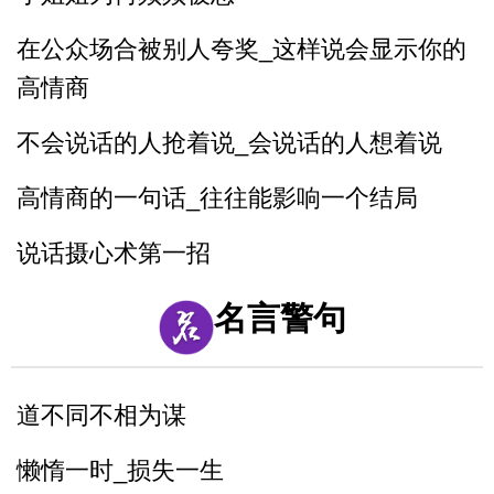
在公众场合被别人夸奖_这样说会显示你的
高情商
不会说话的人抢着说_会说话的人想着说
高情商的一句话_往往能影响一个结局
说话摄心术第一招
一个脏字不说_如何回怼别人
名言警句
一开口说话让别人喜欢你
道不同不相为谋
别人夸你_如何巧妙回答_而不是阿谀奉承
懒惰一时_损失一生