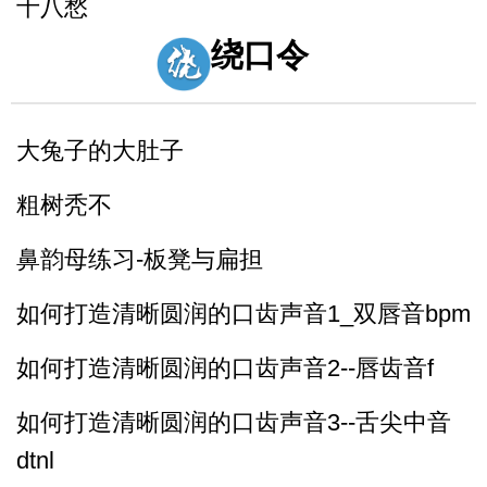
十八愁
绕口令
论拳
诸葛亮 八扇屏
大兔子的大肚子
粗树秃不
鼻韵母练习-板凳与扁担
如何打造清晰圆润的口齿声音1_双唇音bpm
如何打造清晰圆润的口齿声音2--唇齿音f
如何打造清晰圆润的口齿声音3--舌尖中音
dtnl