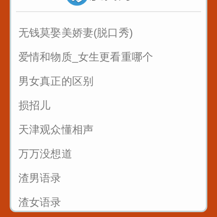
反复练习1w遍_主播基本功_直播话术
无钱莫娶美娇妻(脱口秀)
2
爱情和物质_女生更看重哪个
反复练习1w遍_主播基本功_直播话术
男女真正的区别
3
损招儿
反复练习1w遍_主播基本功_直播话术
4
天津观众懂相声
反复练习1w遍_主播基本功_直播话术
万万没想道
5
渣男语录
渣女语录