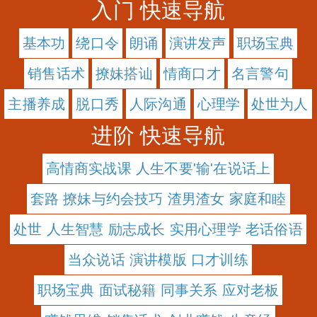
入门 快速导航
基本功
绕口令
朗诵
演讲发声
职场宝典
销售话术
撩妹搭讪
情商口才
名言警句
主播养成
脱口秀
人际沟通
心理学
处世为人
进阶 快速导航
高情商实战课 人生不要'输'在说话上
套路 撩妹与约会技巧 渣男渣女 家庭和睦
处世 人生智慧 励志成长 实用心理学 老话俗语
当众说话 演讲模版 口才训练
职场宝典 面试秘籍 同事关系 应对老板