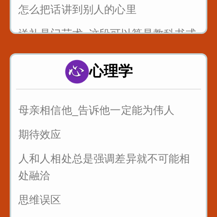
怎么把话讲到别人的心里
送礼是门艺术_这段可以算是教科书式
的例子
心理学
以后有人故意刁难你_你就找到问题刁
难的点_套用在提问者身上_怼回去
母亲相信他_告诉他一定能为伟人
管好自己的嘴_关系再好也不要说这些
话
期待效应
三招让你和任何人说话
人和人相处总是强调差异就不可能相
处融洽
思维误区