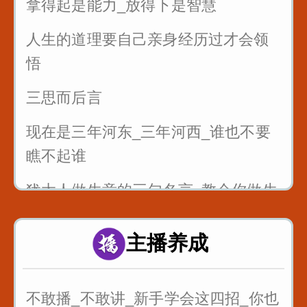
拿得起是能力_放得下是智慧
人生的道理要自己亲身经历过才会领
悟
三思而后言
现在是三年河东_三年河西_谁也不要
瞧不起谁
犹太人做生意的三句名言_教会你做生
意
主播养成
最狠的五句话让你瞬间成长
不敢播_不敢讲_新手学会这四招_你也