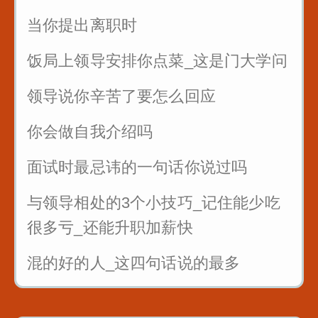
5_舌根音gkh_哥挎瓜筐
当你提出离职时
6_舌尖前后音zcszhchshr_子词丝
饭局上领导安排你点菜_这是门大学问
领导说你辛苦了要怎么回应
你会做自我介绍吗
面试时最忌讳的一句话你说过吗
与领导相处的3个小技巧_记住能少吃
很多亏_还能升职加薪快
混的好的人_这四句话说的最多
面试的时候_懂得面试官的心_这样回