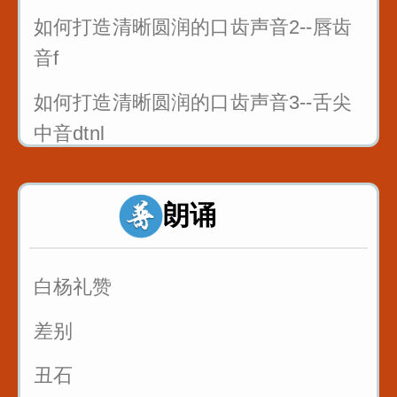
如何打造清晰圆润的口齿声音2--唇齿
音f
如何打造清晰圆润的口齿声音3--舌尖
中音dtnl
1_双唇音bpm_八百标兵奔北坡
朗诵
2_唇齿音f_粉红凤凰
3_舌尖中音dt_调到敌岛打特盗
白杨礼赞
3_舌尖中音nl_刘郎念刘娘
差别
丑石