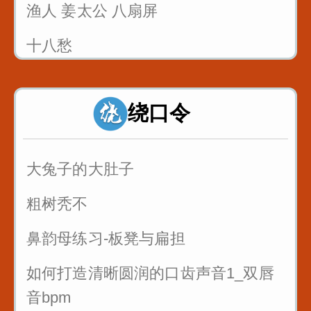
渔人 姜太公 八扇屏
十八愁
论拳
绕口令
诸葛亮 八扇屏
大兔子的大肚子
粗树秃不
鼻韵母练习-板凳与扁担
如何打造清晰圆润的口齿声音1_双唇
音bpm