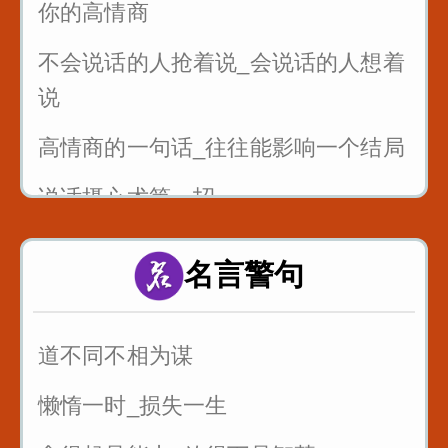
你的高情商
不会说话的人抢着说_会说话的人想着
说
高情商的一句话_往往能影响一个结局
说话摄心术第一招
一个脏字不说_如何回怼别人
名言警句
一开口说话让别人喜欢你
别人夸你_如何巧妙回答_而不是阿谀
道不同不相为谋
奉承
懒惰一时_损失一生