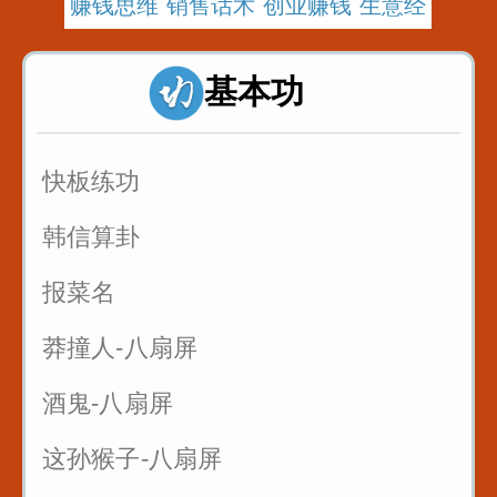
赚钱思维 销售话术 创业赚钱 生意经
基本功
快板练功
韩信算卦
报菜名
莽撞人-八扇屏
酒鬼-八扇屏
这孙猴子-八扇屏