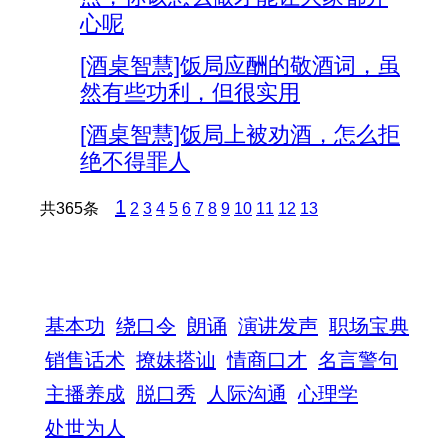
心呢
[酒桌智慧]饭局应酬的敬酒词，虽
然有些功利，但很实用
[酒桌智慧]饭局上被劝酒，怎么拒
绝不得罪人
1
共365条
2
3
4
5
6
7
8
9
10
11
12
13
入门 快速导航
基本功
绕口令
朗诵
演讲发声
职场宝典
销售话术
撩妹搭讪
情商口才
名言警句
主播养成
脱口秀
人际沟通
心理学
处世为人