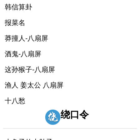
韩信算卦
报菜名
莽撞人-八扇屏
酒鬼-八扇屏
这孙猴子-八扇屏
渔人 姜太公 八扇屏
十八愁
绕口令
论拳
诸葛亮 八扇屏