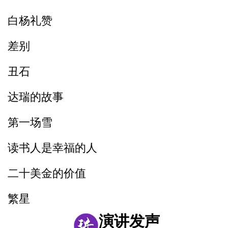
白杨礼赞
3_舌尖中音nl_刘郎念刘娘
差别
丑石
达瑞的故事
第一场雪
读书人是幸福的人
二十美金的价值
繁星
演讲发声
风筝畅想曲