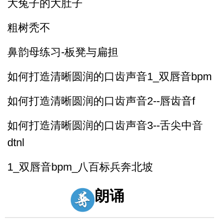
大兔子的大肚子
粗树秃不
鼻韵母练习-板凳与扁担
如何打造清晰圆润的口齿声音1_双唇音bpm
如何打造清晰圆润的口齿声音2--唇齿音f
如何打造清晰圆润的口齿声音3--舌尖中音
dtnl
1_双唇音bpm_八百标兵奔北坡
2_唇齿音f_粉红凤凰
朗诵
3_舌尖中音dt_调到敌岛打特盗