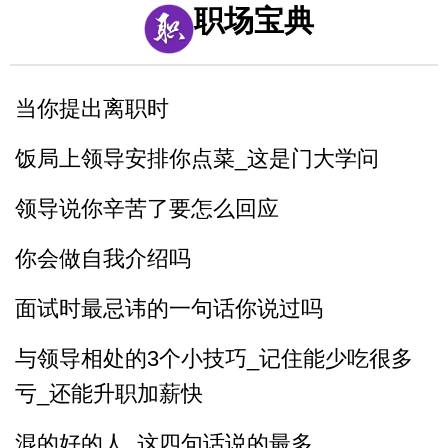
4_舌面音jqx_漆匠和锡匠
职场宝典
5_舌根音gkh_哥挎瓜筐
当你提出离职时
6_舌尖前后音zcszhchshr_子词丝
饭局上领导安排你点菜_这是门大学问
领导说你辛苦了要怎么回应
你会做自我介绍吗
面试时最忌讳的一句话你说过吗
与领导相处的3个小技巧_记住能少吃很多
亏_还能升职加薪快
混的好的人_这四句话说的最多