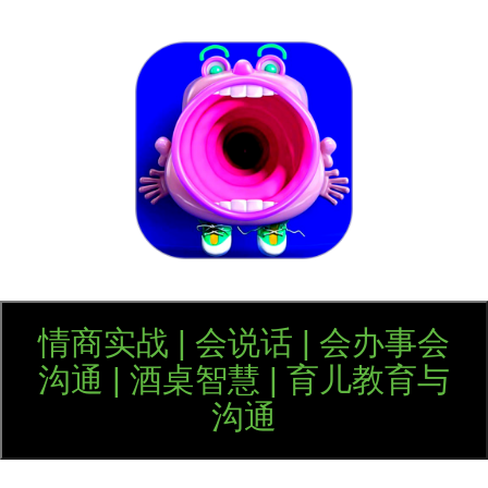
口才训练社
情商实战 | 会说话 | 会办事会
沟通 | 酒桌智慧 | 育儿教育与
沟通