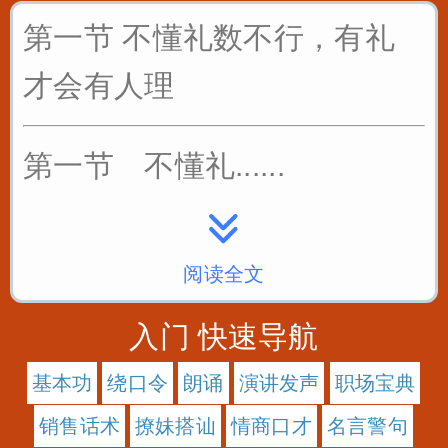
第一节 不懂礼数不行，有礼
才会有人理
第一节 不懂礼......
阅读全文
入门 快速导航
基本功
绕口令
朗诵
演讲发声
职场宝典
销售话术
撩妹搭讪
情商口才
名言警句