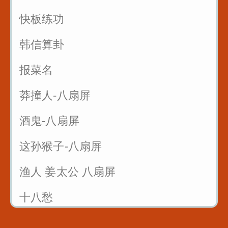
快板练功
韩信算卦
报菜名
莽撞人-八扇屏
酒鬼-八扇屏
这孙猴子-八扇屏
渔人 姜太公 八扇屏
十八愁
论拳