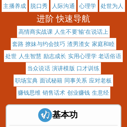
主播养成
脱口秀
人际沟通
心理学
处世为人
进阶 快速导航
高情商实战课 人生不要'输'在说话上
套路 撩妹与约会技巧 渣男渣女 家庭和睦
处世 人生智慧 励志成长 实用心理学 老话俗语
当众说话 演讲模版 口才训练
职场宝典 面试秘籍 同事关系 应对老板
赚钱思维 销售话术 创业赚钱 生意经
基本功