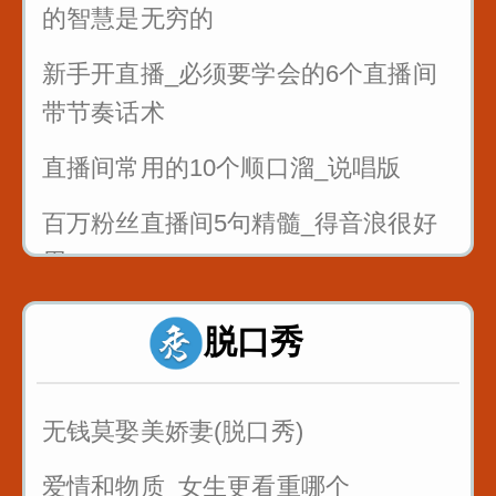
的智慧是无穷的
新手开直播_必须要学会的6个直播间
带节奏话术
直播间常用的10个顺口溜_说唱版
百万粉丝直播间5句精髓_得音浪很好
用
反复练习1w遍_主播基本功_直播话术
脱口秀
1
反复练习1w遍_主播基本功_直播话术
无钱莫娶美娇妻(脱口秀)
2
爱情和物质_女生更看重哪个