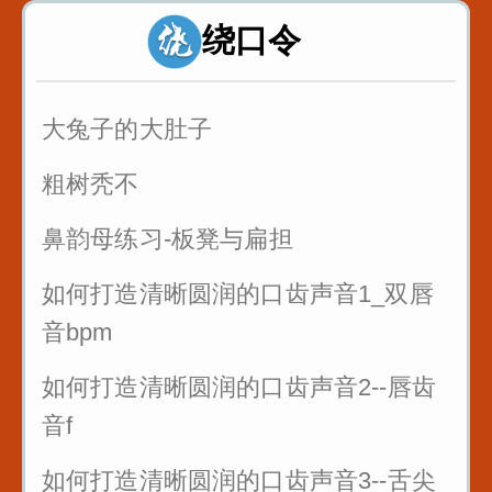
绕口令
诸葛亮 八扇屏
大兔子的大肚子
粗树秃不
鼻韵母练习-板凳与扁担
如何打造清晰圆润的口齿声音1_双唇
音bpm
如何打造清晰圆润的口齿声音2--唇齿
音f
如何打造清晰圆润的口齿声音3--舌尖