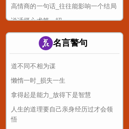
高情商的一句话_往往能影响一个结局
说话摄心术第一招
一个脏字不说_如何回怼别人
名言警句
一开口说话让别人喜欢你
别人夸你_如何巧妙回答_而不是阿谀
道不同不相为谋
奉承
懒惰一时_损失一生
拿得起是能力_放得下是智慧
人生的道理要自己亲身经历过才会领
悟