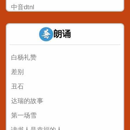
中音dtnl
1_双唇音bpm_八百标兵奔北坡
朗诵
2_唇齿音f_粉红凤凰
3_舌尖中音dt_调到敌岛打特盗
白杨礼赞
3_舌尖中音nl_刘郎念刘娘
差别
丑石
达瑞的故事
第一场雪
读书人是幸福的人