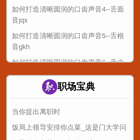
如何打造清晰圆润的口齿声音4--舌面
音jqx
如何打造清晰圆润的口齿声音5--舌根
音gkh
如何打造清晰圆润的口齿声音6--舌尖
前后音zcszhchshr
职场宝典
4_舌面音jqx_漆匠和锡匠
5_舌根音gkh_哥挎瓜筐
当你提出离职时
6_舌尖前后音zcszhchshr_子词丝
饭局上领导安排你点菜_这是门大学问