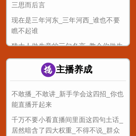
三思而后言
现在是三年河东_三年河西_谁也不要
瞧不起谁
犹太人做生意的三句名言_教会你做生
意
主播养成
最狠的五句话让你瞬间成长
不敢播_不敢讲_新手学会这四招_你也
能直播开起来
千万不要小看直播间里面这四句土话_
居然暗含了四大权重_不得不说_群众