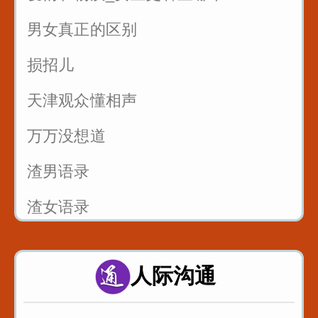
反复练习1w遍_主播基本功_直播话术
男女真正的区别
3
损招儿
反复练习1w遍_主播基本功_直播话术
4
天津观众懂相声
反复练习1w遍_主播基本功_直播话术
万万没想道
5
渣男语录
渣女语录
富二代装穷你们见过吗
人际沟通
假戏假做_真热闹_哈哈