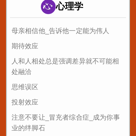
心理学
以后有人故意刁难你_你就找到问题刁
难的点_套用在提问者身上_怼回去
母亲相信他_告诉他一定能为伟人
管好自己的嘴_关系再好也不要说这些
话
期待效应
三招让你和任何人说话
人和人相处总是强调差异就不可能相
处融洽
思维误区
投射效应
注意不要让_冒充者综合症_成为你事
业的绊脚石