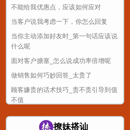
公司年会如何发言_为你们准备好了
不能给我优惠点，应该如何应对
当客户说我考虑一下，你怎么回复
当你主动添加好友时_第一句话应该说
什么呢
面对客户搪塞_怎么说成功率倍增呢
做销售如何巧妙回答_太贵了
顾客嫌贵的话术技巧_贵不贵引导到值
不值
销售的时候懂得尊重客户_一句话就可
以留人留心
撩妹搭讪