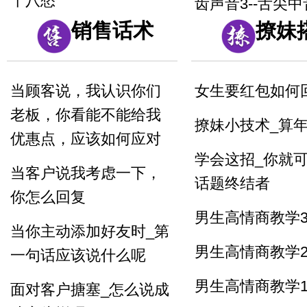
十八愁
齿声音3--舌尖中音
销售话术
撩妹
论拳
1_双唇音bpm_
奔北坡
诸葛亮 八扇屏
当顾客说，我认识你们
女生要红包如何
2_唇齿音f_粉红
老板，你看能不能给我
撩妹小技术_算
3_舌尖中音dt_
优惠点，应该如何应对
打特盗
学会这招_你就
当客户说我考虑一下，
话题终结者
3_舌尖中音nl_
你怎么回复
娘
男生高情商教学
当你主动添加好友时_第
男生高情商教学
一句话应该说什么呢
男生高情商教学
面对客户搪塞_怎么说成