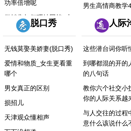
功率倍增呢
男生高情商教学
做销售如何巧妙回答_太
知识点_女生问
脱口秀
人际
贵了
是胖了
顾客嫌贵的话术技巧_贵
当你喜欢一个女
无钱莫娶美娇妻(脱口秀)
这些潜台词你听
不贵引导到值不值
道怎么表白_这
爱情和物质_女生更看重
到哪都混的开的
成功率
销售的时候懂得尊重客
哪个
的八句话
户_一句话就可以留人留
情侣之间说这句
心
男女真正的区别
教你六个社交小
不分手
你的人际关系越
7句黄金口诀教你抓住客
损招儿
户的心
与人交往的过程
天津观众懂相声
意什么该说什么
销售很厉害的一招反问