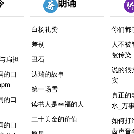
令
朗诵
白杨礼赞
你们都
差别
人不被
被传染
凳与扁担
丑石
说的很
润的口
达瑞的故事
实
pm
第一场雪
真正的
润的口
读书人是幸福的人
水_万
二十美金的价值
如何打
润的口
齿声音4