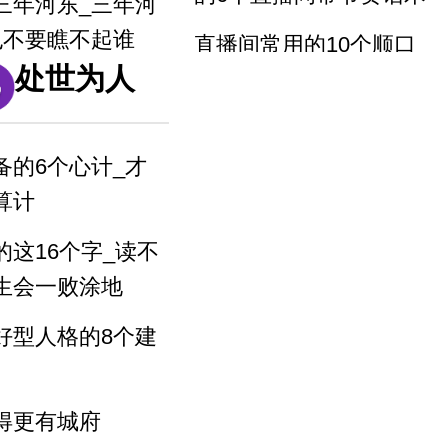
们准备好了
三年河东_三年河
也不要瞧不起谁
直播间常用的10个顺口
处世为人
溜_说唱版
做生意的三句名
会你做生意
百万粉丝直播间5句精髓
_得音浪很好用
备的6个心计_才
五句话让你瞬间
算计
反复练习1w遍_主播基本
功_直播话术1
的这16个字_读不
生会一败涂地
反复练习1w遍_主播基本
功_直播话术2
好型人格的8个建
反复练习1w遍_主播基本
功_直播话术3
得更有城府