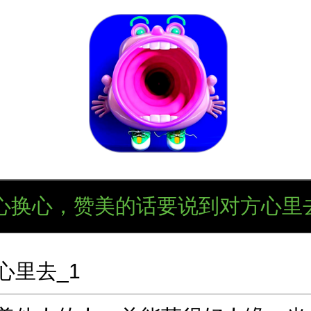
口才训练社
心换心，赞美的话要说到对方心里去
心里去_1