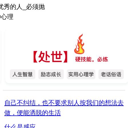
反复练习1w遍_主播基本
优秀的人_必须抛
功_直播话术4
种心理
反复练习1w遍_主播基本
年_你会后悔的10
功_直播话术5
便帮人_否则就是
蛇的结局
4条识人术_教你
走眼
自己不纠结，也不要求别人按我们的想法去
同人处世十法则
做，便能洒脱的生活
招_没人能算计你
什么是感应