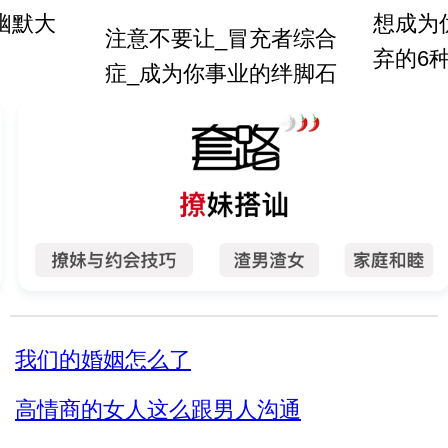
幽默大
想成为
注意不要让_冒充者综合
弃的6
症_成为你事业的绊脚石
人的心
不出10
自信
件事
这段可以
不要随
例子
农夫与
难你_你
曾国藩
的点_套
看人不
_怼回去
我们的婚姻怎么了
对待不
关系再好
高情商的女人这么跟男人沟通
教你6