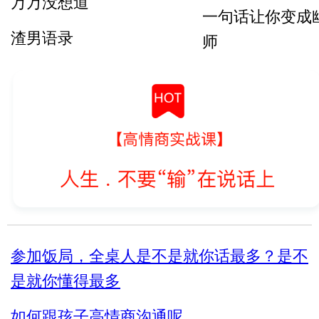
万万没想道
一句话让你变成
遇到只问不买的客户怎
渣男语录
师
么聊
渣女语录
怎么把话讲到别
里
富二代装穷你们见过吗
送礼是门艺术_
假戏假做_真热闹_哈哈
算是教科书式的
以后有人故意刁
就找到问题刁难
用在提问者身上
参加饭局，全桌人是不是就你话最多？是不
是就你懂得最多
管好自己的嘴_
也不要说这些话
如何跟孩子高情商沟通呢