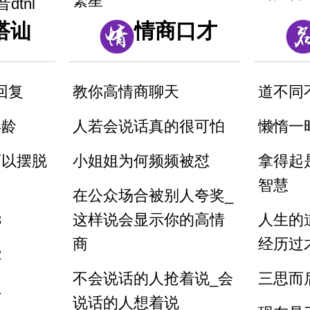
繁星
dtnl
搭讪
情商口才
如何打
风筝畅想曲
八百标兵
齿声音5
父亲的爱
如何打
回复
教你高情商聊天
道不同
凤凰
齿声音6
年龄
人若会说话真的很可怕
懒惰一
调到敌岛
zcszhc
可以摆脱
小姐姐为何频频被怼
拿得起
4_舌面
智慧
刘郎念刘
匠
在公众场合被别人夸奖_
3
这样说会显示你的高情
人生的
5_舌根
商
经历过
2
6_舌
不会说话的人抢着说_会
三思而
zcszh
1
说话的人想着说