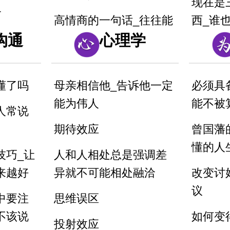
现在是
4
高情商的一句话_往往能
西_谁
你我是不
沟通
影响一个结局
心理学
犹太人
说话摄心术第一招
言_教
生_不知
懂了吗
母亲相信他_告诉他一定
必须具
一个脏字不说_如何回怼
最狠的
样说提高
能为伟人
能不被
别人
成长
人常说
期待效应
曾国藩
一开口说话让别人喜欢
话永远
懂的人
你
技巧_让
人和人相处总是强调差
来越好
异就不可能相处融洽
改变讨
别人夸你_如何巧妙回答
议
_而不是阿谀奉承
中要注
思维误区
不该说
如何变
投射效应