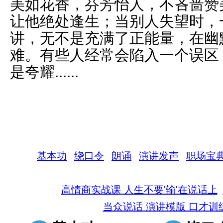
美如花香，芬芳怡人，不吝啬赞
让他绝处逢生；当别人失望时，
讲，无不是充满了正能量，在幽
难。有些人经常会陷入一个误区
是夸耀......
基本功
绕口令
朗诵
演讲发声
职场宝
高情商实战课 人生不要'输'在说话上
当众说话 演讲模版 口才训