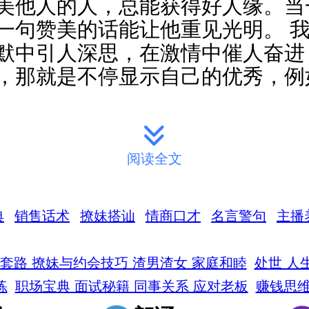
美他人的人，总能获得好人缘。当
一句赞美的话能让他重见光明。 
默中引人深思，在激情中催人奋进
，那就是不停显示自己的优秀，例
阅读全文
入门 快速导航
典
销售话术
撩妹搭讪
情商口才
名言警句
主播
进阶 快速导航
套路 撩妹与约会技巧 渣男渣女 家庭和睦
处世 人
练
职场宝典 面试秘籍 同事关系 应对老板
赚钱思维