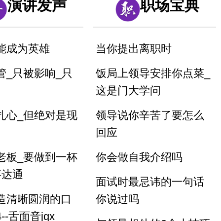
演讲发声
职场宝典
能成为英雄
当你提出离职时
管_只被影响_只
饭局上领导安排你点菜_
这是门大学问
扎心_但绝对是现
领导说你辛苦了要怎么
回应
老板_要做到一杯
你会做自我介绍吗
事达通
面试时最忌讳的一句话
造清晰圆润的口
你说过吗
--舌面音jqx