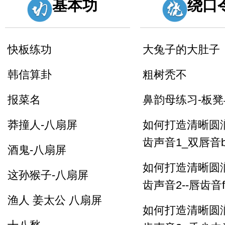
基本功
绕口
快板练功
大兔子的大肚子
韩信算卦
粗树秃不
报菜名
鼻韵母练习-板
莽撞人-八扇屏
如何打造清晰圆
齿声音1_双唇音b
酒鬼-八扇屏
如何打造清晰圆
这孙猴子-八扇屏
齿声音2--唇齿音f
渔人 姜太公 八扇屏
如何打造清晰圆