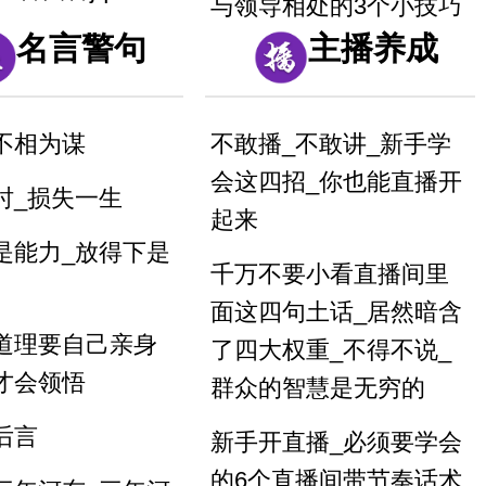
与领导相处的3个小技巧
造清晰圆润的口
名言警句
_记住能少吃很多亏_还
主播养成
--舌根音gkh
能升职加薪快
造清晰圆润的口
混的好的人_这四句话说
不相为谋
不敢播_不敢讲_新手学
--舌尖前后音
的最多
会这四招_你也能直播开
时_损失一生
hshr
起来
面试的时候_懂得面试官
是能力_放得下是
音jqx_漆匠和锡
的心_这样回答提高通过
千万不要小看直播间里
率
面这四句土话_居然暗含
道理要自己亲身
了四大权重_不得不说_
音gkh_哥挎瓜筐
职场处处都是坑_要学会
才会领悟
群众的智慧是无穷的
听弦外之音_品言外之意
尖前后音
后言
新手开直播_必须要学会
chshr_子词丝
公司年会如何发言_为你
的6个直播间带节奏话术