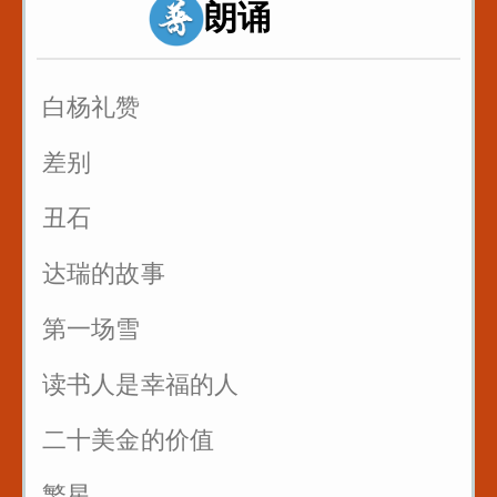
朗诵
2_唇齿音f_粉红凤凰
3_舌尖中音dt_调到敌岛打特盗
白杨礼赞
3_舌尖中音nl_刘郎念刘娘
差别
丑石
达瑞的故事
第一场雪
读书人是幸福的人
二十美金的价值
繁星