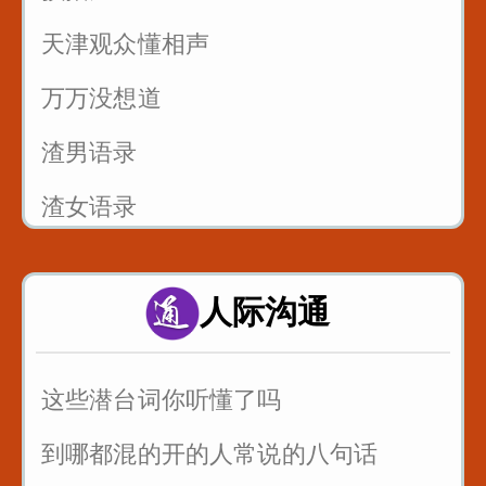
4
天津观众懂相声
反复练习1w遍_主播基本功_直播话术
万万没想道
5
渣男语录
渣女语录
富二代装穷你们见过吗
人际沟通
假戏假做_真热闹_哈哈
这些潜台词你听懂了吗
到哪都混的开的人常说的八句话