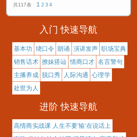
1
共117条
2
3
4
入门 快速导航
基本功
绕口令
朗诵
演讲发声
职场宝典
销售话术
撩妹搭讪
情商口才
名言警句
主播养成
脱口秀
人际沟通
心理学
处世为人
进阶 快速导航
高情商实战课 人生不要'输'在说话上