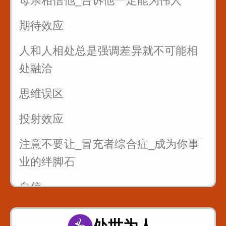
母亲相信他_告诉他一定能为伟人
管好自己的嘴_关系再好也不要说这些
话
期待效应
三招让你和任何人说话
人和人相处总是强调差异就不可能相
处融洽
思维误区
投射效应
注意不要让_冒充者综合症_成为你事
业的绊脚石
自信
处世为人