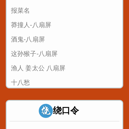
报菜名
莽撞人-八扇屏
酒鬼-八扇屏
这孙猴子-八扇屏
渔人 姜太公 八扇屏
十八愁
论拳
绕口令
诸葛亮 八扇屏