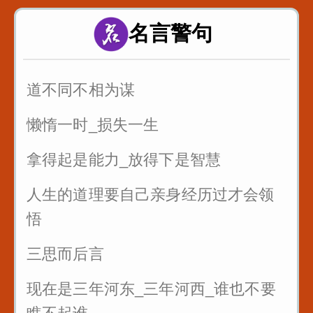
一个脏字不说_如何回怼别人
名言警句
一开口说话让别人喜欢你
别人夸你_如何巧妙回答_而不是阿谀
道不同不相为谋
奉承
懒惰一时_损失一生
拿得起是能力_放得下是智慧
人生的道理要自己亲身经历过才会领
悟
三思而后言
现在是三年河东_三年河西_谁也不要