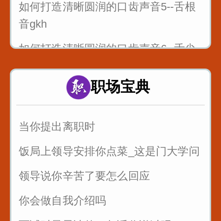
如何打造清晰圆润的口齿声音5--舌根
音gkh
如何打造清晰圆润的口齿声音6--舌尖
前后音zcszhchshr
职场宝典
4_舌面音jqx_漆匠和锡匠
5_舌根音gkh_哥挎瓜筐
当你提出离职时
6_舌尖前后音zcszhchshr_子词丝
饭局上领导安排你点菜_这是门大学问
领导说你辛苦了要怎么回应
你会做自我介绍吗