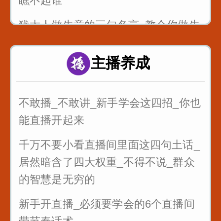
瞧不起谁
犹太人做生意的三句名言_教会你做生
意
主播养成
最狠的五句话让你瞬间成长
不敢播_不敢讲_新手学会这四招_你也
能直播开起来
千万不要小看直播间里面这四句土话_
居然暗含了四大权重_不得不说_群众
的智慧是无穷的
新手开直播_必须要学会的6个直播间