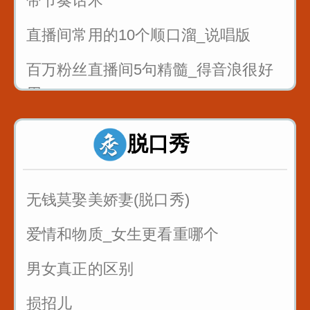
带节奏话术
直播间常用的10个顺口溜_说唱版
百万粉丝直播间5句精髓_得音浪很好
用
反复练习1w遍_主播基本功_直播话术
脱口秀
1
反复练习1w遍_主播基本功_直播话术
无钱莫娶美娇妻(脱口秀)
2
爱情和物质_女生更看重哪个
反复练习1w遍_主播基本功_直播话术
男女真正的区别
3
损招儿
反复练习1w遍_主播基本功_直播话术