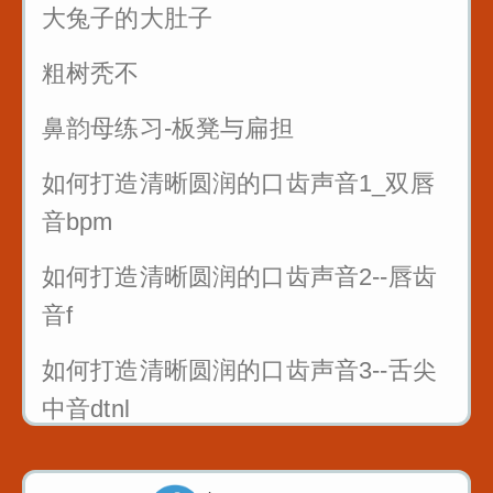
大兔子的大肚子
粗树秃不
鼻韵母练习-板凳与扁担
如何打造清晰圆润的口齿声音1_双唇
音bpm
如何打造清晰圆润的口齿声音2--唇齿
音f
如何打造清晰圆润的口齿声音3--舌尖
中音dtnl
1_双唇音bpm_八百标兵奔北坡