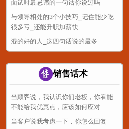
面试时最忌讳的一句话你说过吗
与领导相处的3个小技巧_记住能少吃
很多亏_还能升职加薪快
混的好的人_这四句话说的最多
面试的时候_懂得面试官的心_这样回
答提高通过率
销售话术
职场处处都是坑_要学会听弦外之音_
品言外之意
当顾客说，我认识你们老板，你看能
公司年会如何发言_为你们准备好了
不能给我优惠点，应该如何应对
当客户说我考虑一下，你怎么回复