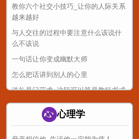
教你六个社交小技巧_让你的人际关系
越来越好
与人交往的过程中要注意什么该说什
么不该说
一句话让你变成幽默大师
怎么把话讲到别人的心里
送礼是门艺术_这段可以算是教科书式
的例子
心理学
以后有人故意刁难你_你就找到问题刁
难的点_套用在提问者身上_怼回去