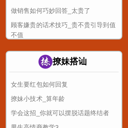
做销售如何巧妙回答_太贵了
顾客嫌贵的话术技巧_贵不贵引导到值
不值
销售的时候懂得尊重客户_一句话就可
以留人留心
撩妹搭讪
7句黄金口诀教你抓住客户的心
女生要红包如何回复
销售很厉害的一招反问
撩妹小技术_算年龄
遇到只问不买的客户怎么聊
学会这招_你就可以摆脱话题终结者
男生高情商教学3