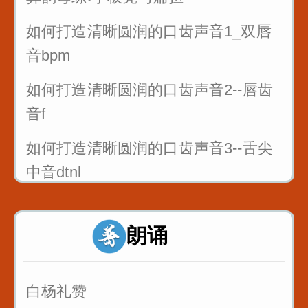
如何打造清晰圆润的口齿声音1_双唇
音bpm
如何打造清晰圆润的口齿声音2--唇齿
音f
如何打造清晰圆润的口齿声音3--舌尖
中音dtnl
1_双唇音bpm_八百标兵奔北坡
朗诵
2_唇齿音f_粉红凤凰
3_舌尖中音dt_调到敌岛打特盗
白杨礼赞