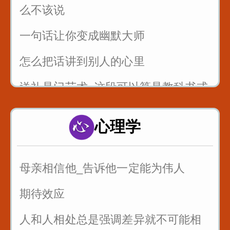
么不该说
一句话让你变成幽默大师
怎么把话讲到别人的心里
送礼是门艺术_这段可以算是教科书式
的例子
心理学
以后有人故意刁难你_你就找到问题刁
难的点_套用在提问者身上_怼回去
母亲相信他_告诉他一定能为伟人
管好自己的嘴_关系再好也不要说这些
话
期待效应
三招让你和任何人说话
人和人相处总是强调差异就不可能相