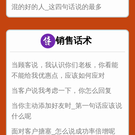
混的好的人_这四句话说的最多
面试的时候_懂得面试官的心_这样回
答提高通过率
销售话术
职场处处都是坑_要学会听弦外之音_
品言外之意
当顾客说，我认识你们老板，你看能
公司年会如何发言_为你们准备好了
不能给我优惠点，应该如何应对
当客户说我考虑一下，你怎么回复
当你主动添加好友时_第一句话应该说
什么呢
面对客户搪塞_怎么说成功率倍增呢