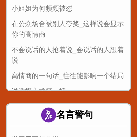
小姐姐为何频频被怼
在公众场合被别人夸奖_这样说会显示
你的高情商
不会说话的人抢着说_会说话的人想着
说
高情商的一句话_往往能影响一个结局
说话摄心术第一招
一个脏字不说_如何回怼别人
名言警句
一开口说话让别人喜欢你
别人夸你_如何巧妙回答_而不是阿谀