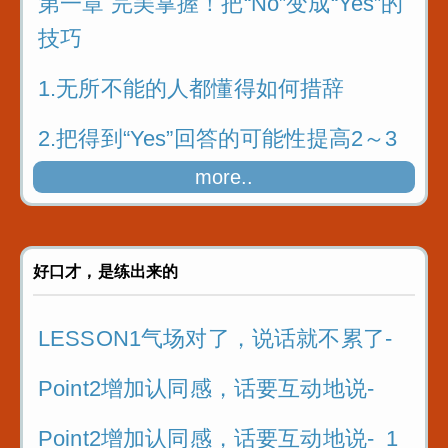
第一章 完美掌握！把“No”变成“Yes”的
技巧
1.无所不能的人都懂得如何措辞
2.把得到“Yes”回答的可能性提高2～3
成
more..
3.接受大量实践故事的洗礼
4.复习！3个步骤
好口才，是练出来的
5.阅读实践故事的关键
LESSON1气场对了，说话就不累了-
5.阅读实践故事的关键_1
Point2增加认同感，话要互动地说-
Point2增加认同感，话要互动地说-_1