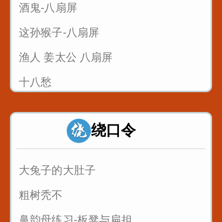
酒鬼-八扇屏
这孙猴子-八扇屏
渔人 姜太公 八扇屏
十八愁
论拳
绕口令
诸葛亮 八扇屏
大兔子的大肚子
粗树秃不
鼻韵母练习-板凳与扁担