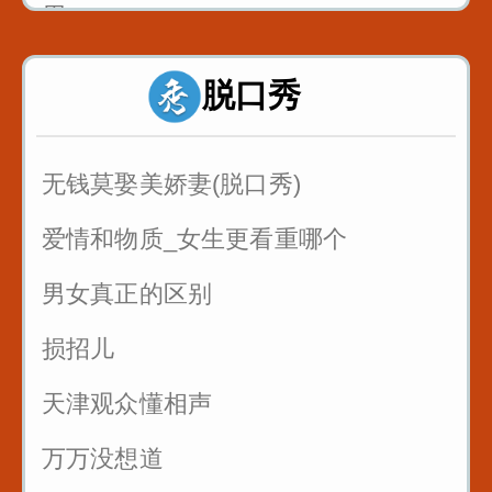
用
反复练习1w遍_主播基本功_直播话术
脱口秀
1
反复练习1w遍_主播基本功_直播话术
无钱莫娶美娇妻(脱口秀)
2
爱情和物质_女生更看重哪个
反复练习1w遍_主播基本功_直播话术
男女真正的区别
3
损招儿
反复练习1w遍_主播基本功_直播话术
4
天津观众懂相声
反复练习1w遍_主播基本功_直播话术
万万没想道
5