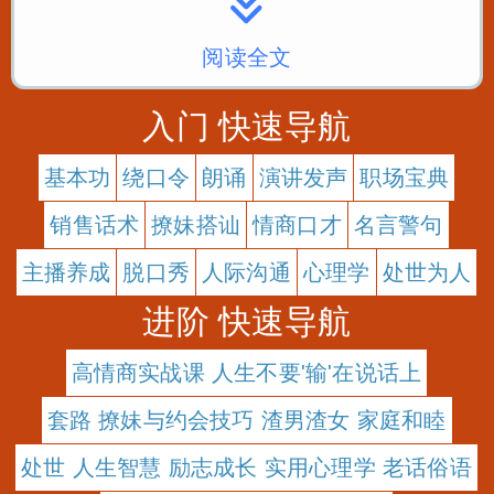
阅读全文
入门 快速导航
基本功
绕口令
朗诵
演讲发声
职场宝典
销售话术
撩妹搭讪
情商口才
名言警句
主播养成
脱口秀
人际沟通
心理学
处世为人
进阶 快速导航
高情商实战课 人生不要'输'在说话上
套路 撩妹与约会技巧 渣男渣女 家庭和睦
处世 人生智慧 励志成长 实用心理学 老话俗语