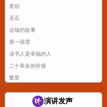
3_舌尖中音nl_刘郎念刘娘
差别
丑石
达瑞的故事
第一场雪
读书人是幸福的人
二十美金的价值
繁星
风筝畅想曲
演讲发声
父亲的爱