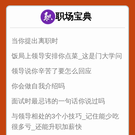
前后音zcszhchshr
职场宝典
4_舌面音jqx_漆匠和锡匠
5_舌根音gkh_哥挎瓜筐
当你提出离职时
6_舌尖前后音zcszhchshr_子词丝
饭局上领导安排你点菜_这是门大学问
领导说你辛苦了要怎么回应
你会做自我介绍吗
面试时最忌讳的一句话你说过吗
与领导相处的3个小技巧_记住能少吃
很多亏_还能升职加薪快