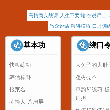
高情商实战课 人生不要'输'在说话上
当众说话 演讲模版 口才训
基本功
绕口
快板练功
大兔子的大肚
韩信算卦
粗树秃不
报菜名
鼻韵母练习-
扁担
莽撞人-八扇屏