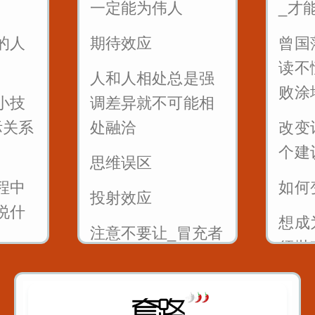
一定能为伟人
_才
率
一个脏字不说_如何
最狠
的人
期待效应
曾国
句话
回怼别人
瞬间
读不
人和人相处总是强
一开口说话让别人
败涂
小技
调差异就不可能相
喜欢你
际关系
处融洽
改变
别人夸你_如何巧妙
个建
思维误区
回答_而不是阿谀奉
程中
如何
投射效应
承
说什
想成
注意不要让_冒充者
须抛
综合症_成为你事业
成幽
的绊脚石
不出
的1