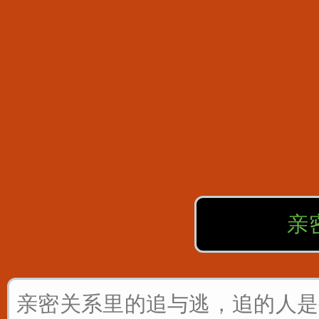
亲
亲密关系里的追与逃，追的人是