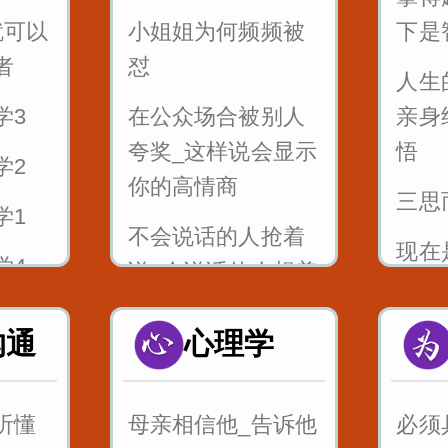
就可以
小姐姐为何频频被
下是
4_舌
者
怼
和锡
人生
_调到
学3
在公众场合被别人
亲身
5_舌
夸奖_这样说会显示
悟
瓜筐
学2
_刘郎
你的高情商
三思
6_
学1
不会说话的人抢着
zcs
现在
学4
说_会说话的人想着
年河
说
问你我
不起
沟通
心理学
高情商的一句话_往
犹太
往能影响一个结局
女生_
句名
听懂
母亲相信他_告诉他
必须
白_这
说话摄心术第一招
意