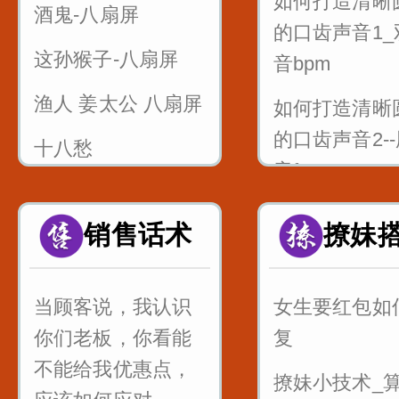
如何打造清晰
酒鬼-八扇屏
的口齿声音1_
这孙猴子-八扇屏
音bpm
渔人 姜太公 八扇屏
如何打造清晰
的口齿声音2-
十八愁
音f
论拳
如何打造清晰
销售话术
撩妹
诸葛亮 八扇屏
的口齿声音3-
中音dtnl
当顾客说，我认识
女生要红包如
1_双唇音bpm
你们老板，你看能
复
标兵奔北坡
不能给我优惠点，
撩妹小技术_
2_唇齿音f_粉