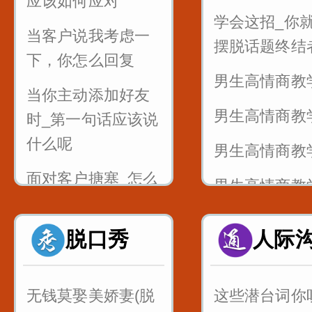
应该如何应对
学会这招_你
凰
当客户说我考虑一
摆脱话题终结
3_舌尖中音dt
下，你怎么回复
男生高情商教
敌岛打特盗
当你主动添加好友
男生高情商教
3_舌尖中音nl
时_第一句话应该说
念刘娘
什么呢
男生高情商教
面对客户搪塞_怎么
男生高情商教
说成功率倍增呢
知识点_女生
脱口秀
人际
做销售如何巧妙回
是不是胖了
答_太贵了
当你喜欢一个
无钱莫娶美娇妻(脱
这些潜台词你
顾客嫌贵的话术技
不知道怎么表