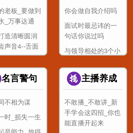
的老板_要做到
你会做自我介绍吗
水_万事达通
面试时最忌讳的一
打造清晰圆润
句话你说过吗
齿声音4--舌面
与领导相处的3个小
技巧_记住能少吃很
打造清晰圆润
多亏_还能升职加薪
名言警句
主播养成
齿声音5--舌根
快
h
混的好的人_这四句
同不相为谋
不敢播_不敢讲_新
打造清晰圆润
话说的最多
手学会这四招_你也
一时_损失一生
齿声音6--舌尖
面试的时候_懂得面
能直播开起来
zcszhchshr
起是能力_放得
试官的心_这样回答