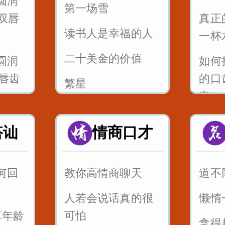
圆润
第一场雪
双唇
真正
读书人是幸福的人
一杯
二十美金的价值
圆润
如何
-唇齿
的口
繁星
音jqx
风筝畅想曲
圆润
如何
搭讪
情商口才
父亲的爱
-舌尖
的口
音gk
何回
教你高情商聊天
道不
_八百
如何
人若会说话真的很
懒惰
的口
算年龄
可怕
前后音
拿得
红凤