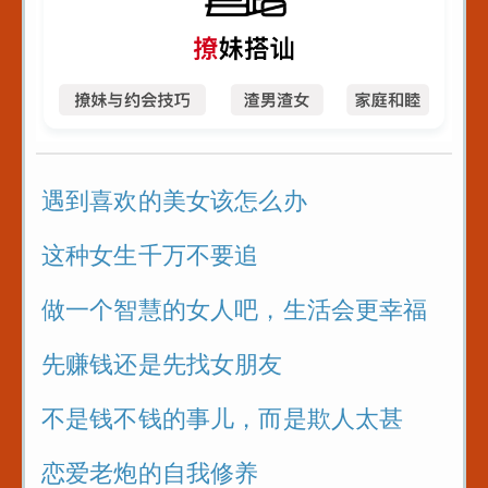
自信
别人
不要
就是
_这段
局
书式
曾国
遇到喜欢的美女该怎么办
教你
刁难
这种女生千万不要追
对待
问题刁
法则
做一个智慧的女人吧，生活会更幸福
在提问
教你
去
先赚钱还是先找女朋友
计你
_关系
不是钱不钱的事儿，而是欺人太甚
这些
恋爱老炮的自我修养