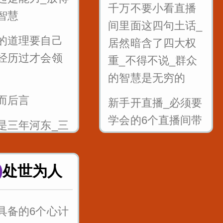
千万不要小看直播
智慧
面音jqx_漆匠
提高通过率
间里面这四句土话_
匠
的道理要自己
职场处处都是坑_要
居然暗含了四大权
经历过才会领
根音gkh_哥挎
学会听弦外之音_品
重_不得不说_群众
言外之意
的智慧是无穷的
而后言
舌尖前后音
公司年会如何发言_
新手开直播_必须要
zhchshr_子词丝
为你们准备好了
学会的6个直播间带
是三年河东_三
节奏话术
西_谁也不要瞧
谁
直播间常用的10个
处世为人
顺口溜_说唱版
人做生意的三
言_教会你做生
百万粉丝直播间5句
具备的6个心计
精髓_得音浪很好用