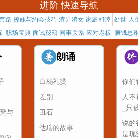
进阶 快速导航
套路 撩妹与约会技巧 渣男渣女 家庭和睦
处世 人
练
职场宝典 面试秘籍 同事关系 应对老板
赚钱思维
令
朗诵
子
白杨礼赞
你们
差别
人不
_只
板凳与
丑石
说的
达瑞的故事
是现