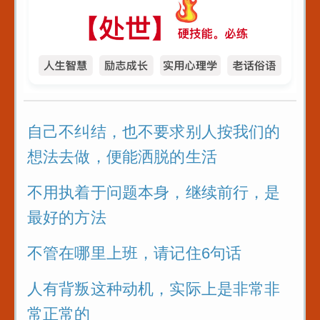
4
随便帮人_否则
农夫与蛇的结
反复练习1w遍_主
播基本功_直播话术
5
藩4条识人术_
自己不纠结，也不要求别人按我们的
看人不走眼
想法去做，便能洒脱的生活
不同人处世十
不用执着于问题本身，继续前行，是
最好的方法
6招_没人能算
不管在哪里上班，请记住6句话
人有背叛这种动机，实际上是非常非
常正常的