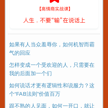
怎么把话讲到
过吗
的心里
假戏假做_真热闹_
送礼是门艺术
哈哈
可以算是教科
的例子
如果有人当众羞辱你，如何机智而霸
气的回应
以后有人故意
你_你就找到
怎样变成一个受欢迎的人，只需要在
难的点_套用
我的后面加一个们
者身上_怼回
如何说话才更有逻辑性和说服力？这
管好自己的嘴
个“FAB法则”价值百万
再好也不要说
跟不熟的人见面，如何一开口，就让