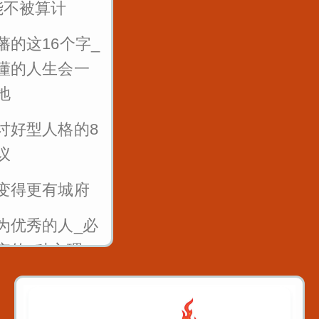
能不被算计
的五句话让你
反复练习1w遍_主
藩的这16个字_
成长
播基本功_直播话术
懂的人生会一
1
地
反复练习1w遍_主
讨好型人格的8
播基本功_直播话术
议
2
变得更有城府
反复练习1w遍_主
为优秀的人_必
播基本功_直播话术
弃的6种心理
3
10年_你会后悔
反复练习1w遍_主
0件事
播基本功_直播话术