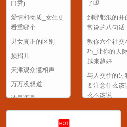
口秀)
了吗
巧_贵不贵引导到值
样说提高成功
不值
爱情和物质_女生更
到哪都混的开
情侣之间说这
看重哪个
常说的八句话
销售的时候懂得尊
永远不分手
重客户_一句话就可
男女真正的区别
教你六个社交
以留人留心
巧_让你的人
损招儿
越来越好
7句黄金口诀教你抓
天津观众懂相声
住客户的心
与人交往的过
万万没想道
要注意什么该
销售很厉害的一招
么不该说
反问
渣男语录
一句话让你变
遇到只问不买的客
渣女语录
默大师
户怎么聊
富二代装穷你们见