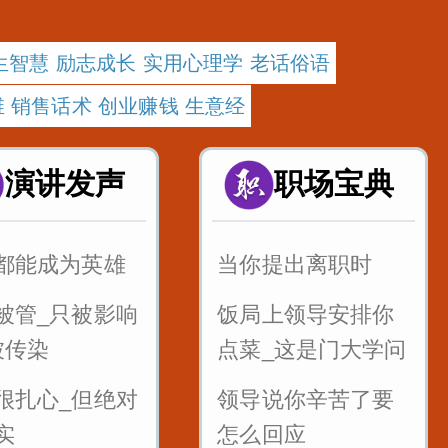
生智慧 励志成长 实用心理学 老话俗语
 销售话术 创业赚钱 生意经
演讲发声
职场宝典
都能成为英雄
当你提出离职时
被管_只被影响
饭局上领导安排你
被传染
点菜_这是门大学问
很扎心_但绝对
领导说你辛苦了要
实
怎么回应