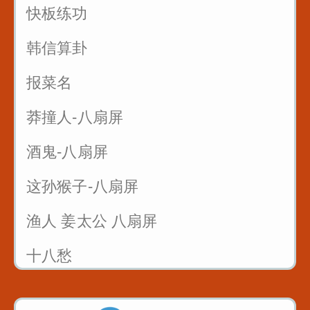
快板练功
韩信算卦
报菜名
莽撞人-八扇屏
酒鬼-八扇屏
这孙猴子-八扇屏
渔人 姜太公 八扇屏
十八愁
论拳