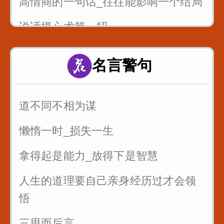
高情商的一句话_往往能影响一个结局
说话摄心术第一招
一个脏字不说_如何回怼别人
名言警句
一开口说话让别人喜欢你
别人夸你_如何巧妙回答_而不是阿谀
道不同不相为谋
奉承
懒惰一时_损失一生
拿得起是能力_放得下是智慧
人生的道理要自己亲身经历过才会领
悟
三思而后言