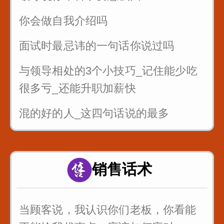
你会做自我介绍吗
面试时最忌讳的一句话你说过吗
与领导相处的3个小技巧_记住能少吃
很多亏_还能升职加薪快
混的好的人_这四句话说的最多
面试的时候_懂得面试官的心_这样回
答提高通过率
销售话术
职场处处都是坑_要学会听弦外之音_
品言外之意
当顾客说，我认识你们老板，你看能
公司年会如何发言_为你们准备好了