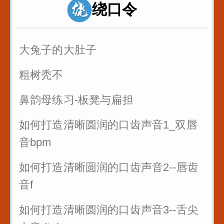
绕口令
诸葛亮 八扇屏
大兔子的大肚子
粗树秃不
鼻韵母练习-板凳与扁担
如何打造清晰圆润的口齿声音1_双唇
音bpm
如何打造清晰圆润的口齿声音2--唇齿
音f
如何打造清晰圆润的口齿声音3--舌尖