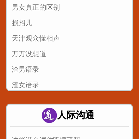
男女真正的区别
3
损招儿
反复练习1w遍_主播基本功_直播话术
4
天津观众懂相声
反复练习1w遍_主播基本功_直播话术
万万没想道
5
渣男语录
渣女语录
富二代装穷你们见过吗
人际沟通
假戏假做_真热闹_哈哈