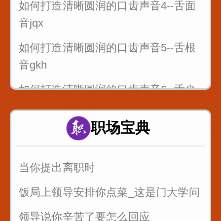
如何打造清晰圆润的口齿声音4--舌面
音jqx
如何打造清晰圆润的口齿声音5--舌根
音gkh
如何打造清晰圆润的口齿声音6--舌尖
前后音zcszhchshr
职场宝典
4_舌面音jqx_漆匠和锡匠
5_舌根音gkh_哥挎瓜筐
当你提出离职时
6_舌尖前后音zcszhchshr_子词丝
饭局上领导安排你点菜_这是门大学问
领导说你辛苦了要怎么回应