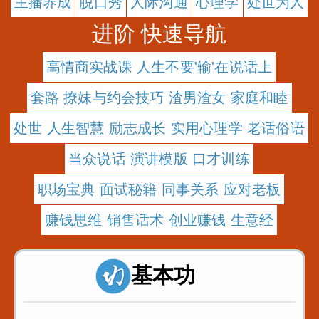
主播养成
脱口秀
人际沟通
心理学
处世为人
进阶 快速导航
高情商实战课 人生不要'输'在说话上
套路 撩妹与约会技巧 渣男渣女 家庭和睦
处世 人生智慧 励志成长 实用心理学 老话俗语
当众说话 演讲模版 口才训练
职场宝典 面试秘籍 同事关系 应对老板
赚钱思维 销售话术 创业赚钱 生意经
基本功