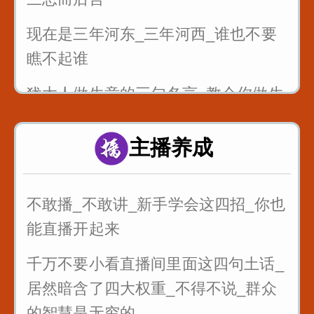
现在是三年河东_三年河西_谁也不要
瞧不起谁
犹太人做生意的三句名言_教会你做生
意
主播养成
最狠的五句话让你瞬间成长
不敢播_不敢讲_新手学会这四招_你也
能直播开起来
千万不要小看直播间里面这四句土话_
居然暗含了四大权重_不得不说_群众
的智慧是无穷的