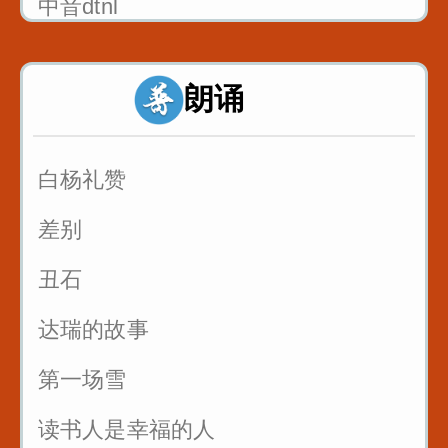
中音dtnl
1_双唇音bpm_八百标兵奔北坡
朗诵
2_唇齿音f_粉红凤凰
3_舌尖中音dt_调到敌岛打特盗
白杨礼赞
3_舌尖中音nl_刘郎念刘娘
差别
丑石
达瑞的故事
第一场雪
读书人是幸福的人