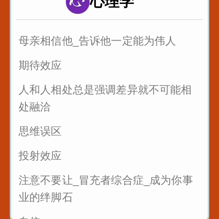
心理学
以后有人故意刁难你_你就找到问题刁
难的点_套用在提问者身上_怼回去
母亲相信他_告诉他一定能为伟人
管好自己的嘴_关系再好也不要说这些
话
期待效应
三招让你和任何人说话
人和人相处总是强调差异就不可能相
处融洽
思维误区
投射效应
注意不要让_冒充者综合症_成为你事
业的绊脚石